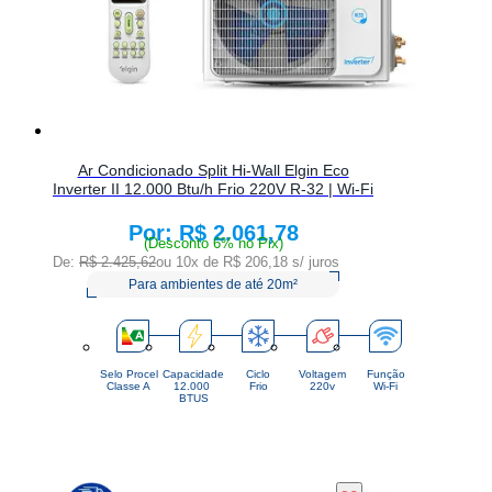
Ar Condicionado Split Hi-Wall Elgin Eco
Inverter II 12.000 Btu/h Frio 220V R-32 | Wi-Fi
R$ 2.061,78
Price:
(Desconto 6% no Pix)
De:
R$ 2.425,62
ou 10x de
R$ 206,18
s/ juros
Para ambientes de até 20m²
Selo Procel
Capacidade
Ciclo
Voltagem
Função
Classe A
12.000 
Frio
220v
Wi-Fi
BTUS