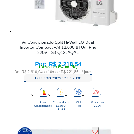
Ar Condicionado Split Hi-Wall LG Dual
Inverter Compact +AI 12.000 BTU/h Frio
220V | S3-Q12JAQAL
R$ 2.218,54
Price:
(Desconto 6% no Pix)
De:
R$ 2.610,04
ou 10x de
R$ 221,85
s/ juros
Para ambientes de até 20m²
Sem
Capacidade
Ciclo
Voltagem
Classificação
12.000 
Frio
220v
BTUS