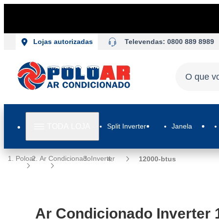
Ar Condicionado Inverter 12000 BTUs | Poloar
Televendas: 0800 889 8989
Lojas autorizadas
TODA LOJA
Split Inverter
Janela
Poloar
Ar Condicionado
Inverter
12000-btus
Ar Condicionado Inverter