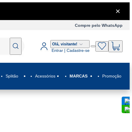
Compre pelo WhatsApp
Olá,
visitante!
Entrar | Cadastre-se
Splitão
Acessórios
MARCAS
Promoção
C
C