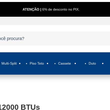
ATENÇÃO |
6% de desconto no PIX.
Multi-Split
Piso Teto
Cassete
Duto
 12000 BTUs