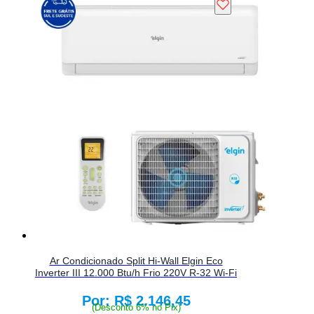
Ar Condicionado Split Hi-Wall Elgin Eco
Inverter III 12.000 Btu/h Frio 220V R-32 Wi-Fi
R$ 2.146,45
Price:
(Desconto 6% no Pix)