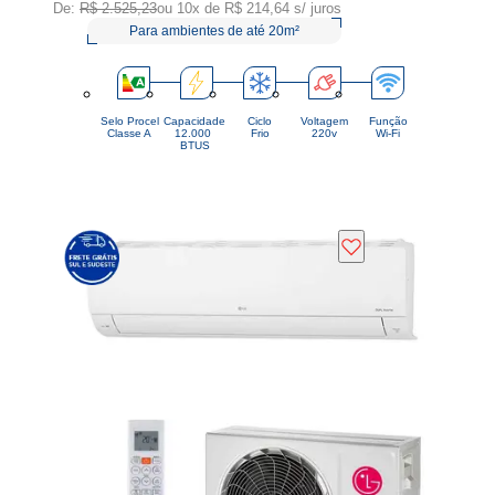
De:
R$ 2.525,23
ou 10x de
R$ 214,64
s/ juros
Para ambientes de até 20m²
Selo Procel
Capacidade
Ciclo
Voltagem
Função
Classe A
12.000 
Frio
220v
Wi-Fi
BTUS