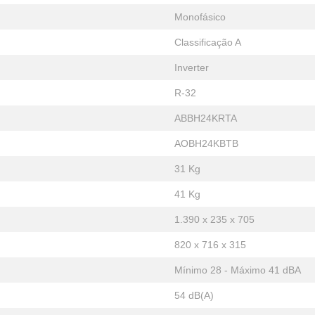
Monofásico
Classificação A
Inverter
R-32
ABBH24KRTA
AOBH24KBTB
31 Kg
41 Kg
1.390 x 235 x 705
820 x 716 x 315
Mínimo 28 - Máximo 41 dBA
54 dB(A)