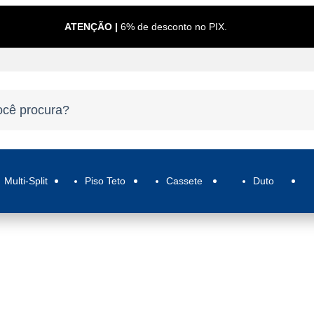
ATENÇÃO |
6% de desconto no PIX.
Multi-Split
Piso Teto
Cassete
Duto