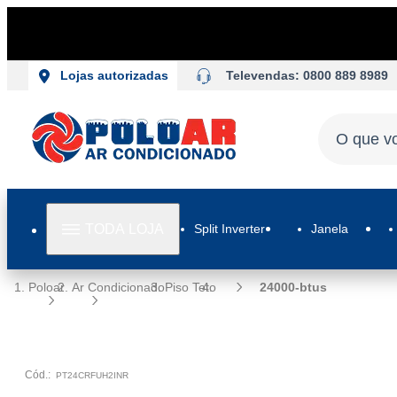
Televendas: 0800 889 8989
Lojas autorizadas
TODA LOJA
Split Inverter
Janela
Poloar
Ar Condicionado
Piso Teto
24000-btus
Cód.:
PT24CRFUH2INR