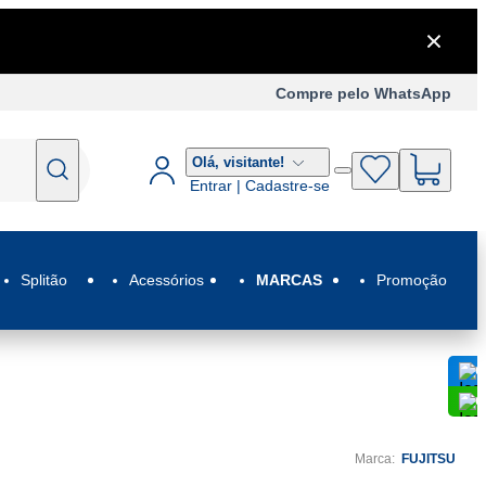
Compre pelo WhatsApp
Olá,
visitante!
Entrar | Cadastre-se
Splitão
Acessórios
MARCAS
Promoção
C
C
Marca:
FUJITSU