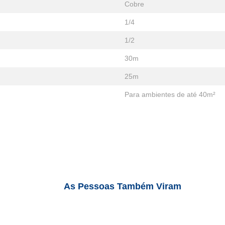
Cobre
1/4
1/2
30m
25m
Para ambientes de até 40m²
As Pessoas Também Viram