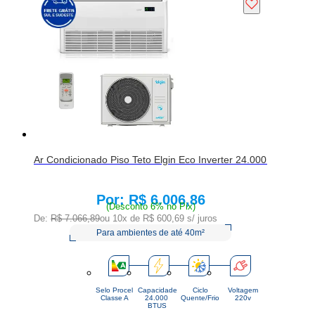
Ar Condicionado Piso Teto Elgin Eco Inverter 24.000 BTU/h Q
R$ 6.006,86
Price:
(Desconto 6% no Pix)
De:
R$ 7.066,89
ou 10x de
R$ 600,69
s/ juros
Para ambientes de até 40m²
Selo Procel
Capacidade
Ciclo
Voltagem
Classe A
24.000 
Quente/Frio
220v
BTUS