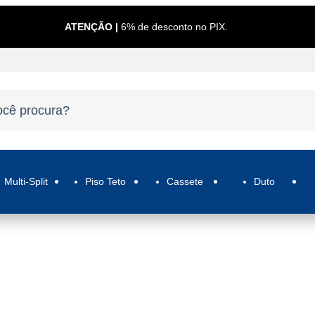
ATENÇÃO |
6% de desconto no PIX.
Multi-Split
Piso Teto
Cassete
Duto