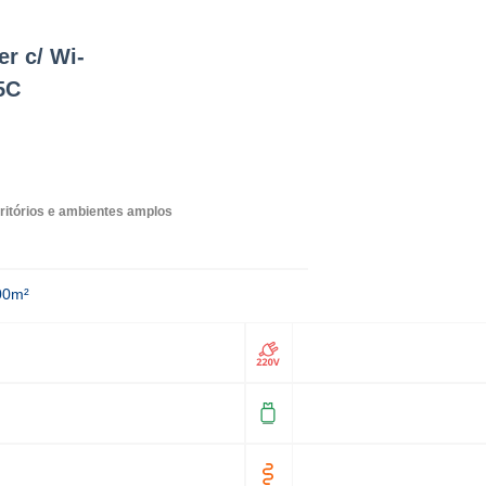
r c/ Wi-
5C
critórios e ambientes amplos
00m²