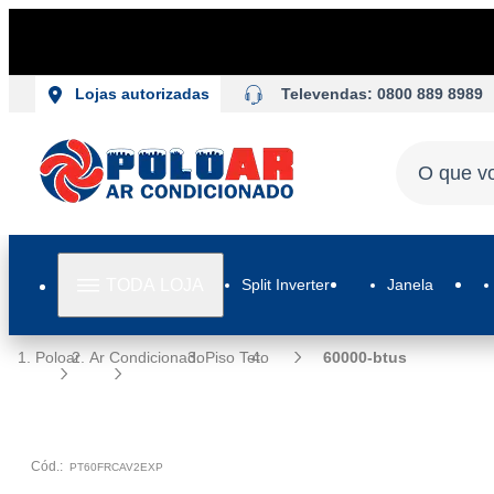
Televendas: 0800 889 8989
Lojas autorizadas
TODA LOJA
Split Inverter
Janela
Poloar
Ar Condicionado
Piso Teto
60000-btus
Cód.:
PT60FRCAV2EXP