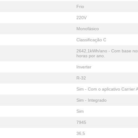
Frio
220V
Monofásico
Classificação C
2642,1kWh/ano - Com base nos 
horas por ano.
Inverter
R-32
Sim - Com o aplicativo Carrier A
Sim - Integrado
Sim
7945
36,5