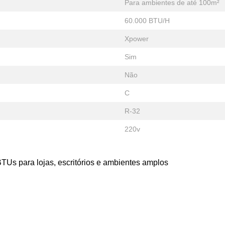
Para ambientes de até 100m²
60.000 BTU/H
Xpower
Sim
Não
C
R-32
220v
BTUs para lojas, escritórios e ambientes amplos