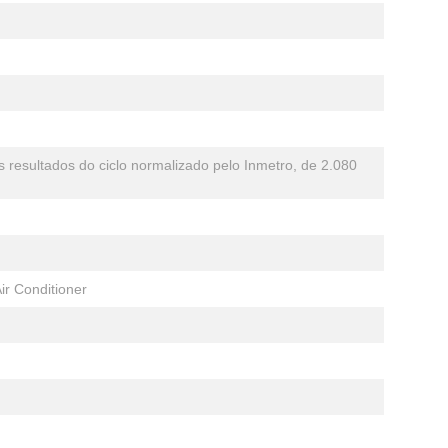
resultados do ciclo normalizado pelo Inmetro, de 2.080
ir Conditioner