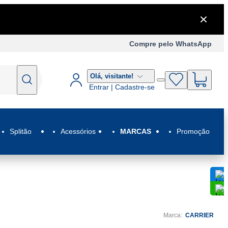
Compre pelo WhatsApp
Olá,
visitante!
Entrar | Cadastre-se
Splitão
Acessórios
MARCAS
Promoção
C
C
Marca:
CARRIER