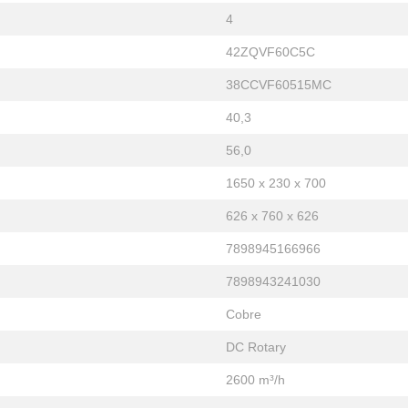
4
42ZQVF60C5C
38CCVF60515MC
40,3
56,0
1650 x 230 x 700
626 x 760 x 626
7898945166966
7898943241030
Cobre
DC Rotary
2600 m³/h