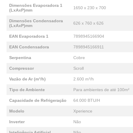
Dimensões Evaporadora 1
1650 x 230 x 700
(LxAxP)mm
Dimensões Condensadora
626 x 760 x 626
(LxAxP)mm
EAN Evaporadora 1
7898945166904
EAN Condensadora
7898945166911
Serpentina
Cobre
Compressor
Scroll
Vazão de Ar (m³/h)
2.600 m³/h
Tipo de Ambiente
Para ambientes de até 100m²
Capacidade de Refrigeração
64.000 BTU/H
Modelo
Xperience
Inverter
Não
Inteligência Artificial
Não