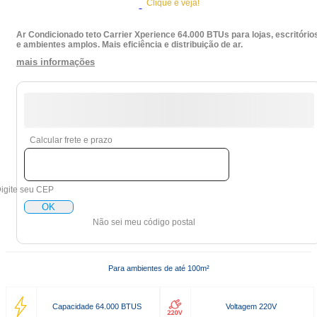
Clique e veja!
Ar Condicionado teto Carrier Xperience 64.000 BTUs para lojas, escritório
e ambientes amplos. Mais eficiência e distribuição de ar.
mais informações
Calcular frete e prazo
igite seu CEP
OK
Não sei meu código postal
Para ambientes de até 100m²
Capacidade 64.000 BTUS
Voltagem 220V