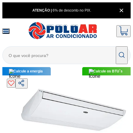
ATENÇÃO |
6% de desconto no PIX.
Calcule a energia
Calcule os BTU`s