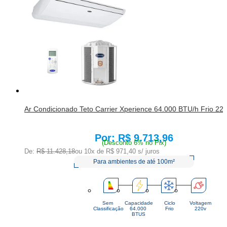
Ar Condicionado Teto Carrier Xperience 64.000 BTU/h Frio 22
R$ 9.713,96
Price:
(Desconto 6% no Pix)
De:
R$ 11.428,18
ou 10x de
R$ 971,40
s/ juros
Para ambientes de até 100m²
Sem
Capacidade
Ciclo
Voltagem
Classificação
64.000 
Frio
220v
BTUS