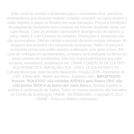
Este canal de vendas é destinado para o consumidor final, parceiros
revendedores que desejam realizar compras possuem um canal proprio e
estão sujeitos a pagar os tributos por essa transação. Preços e condições
de pagamento exclusivos para compras via internet, podendo variar nas
lojas físicas. Caso os produtos apresentem divergências de valores, o
preço válido é o do Carrinho de compras. Promoções e descontos não
são acumulativos. Ofertas válidas enquanto durarem nossos estoques. As
imagens dos produtos são meramente ilustrativas. Todos os preços e
condições comerciais estão sujeitos a alteração sem aviso prévio. Em
caso de entregas em apartamentos, a mesma será realizada no térreo ou
áreas comuns do condomínio. Não nos responsabilizamos por subir
escadas, elevadores, andaimes e etc. UNIAR COMERCIO DE ELETRO-
ELETRONICOS E SERVIÇOS LTDA - CNPJ: 18.928.807/0001-54 -
Estrada Municipal Jose Geraldo Aparecido / Fisgão 2539 - Pavimento 01 -
CEP: 37640-000 - Bairro dos Pires - Extrema / MG -
IMPORTANTE:
Nossos “BOLETOS” são emitidos APENAS pelo Banco ITAÚ, não
solicitamos TROCA de boleto por outro Banco.
Vendas sujeitas à
análise e confirmação de dados. Todos os nossos produtos são faturados
do Centro de Distribuição UNIAR - EXTREMA/MG - Copyright © 2017
UNIAR - Todos os direitos reservados.