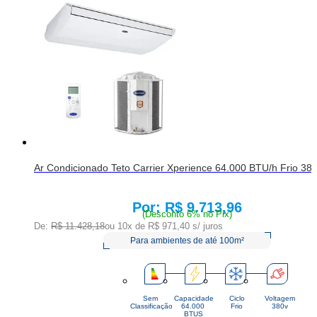
Ar Condicionado Teto Carrier Xperience 64.000 BTU/h Frio 38
R$ 9.713,96
Price:
(Desconto 6% no Pix)
De:
R$ 11.428,18
ou 10x de
R$ 971,40
s/ juros
Para ambientes de até 100m²
Sem
Capacidade
Ciclo
Voltagem
Classificação
64.000 
Frio
380v
BTUS