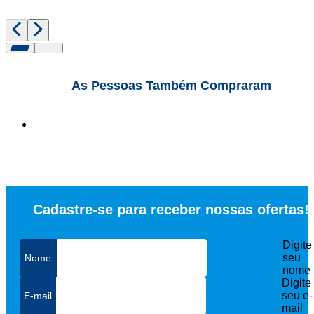
As Pessoas Também Compraram
Cadastre-se para receber nossas ofertas!
Digite
seu
nome
Digite
seu e-
mail