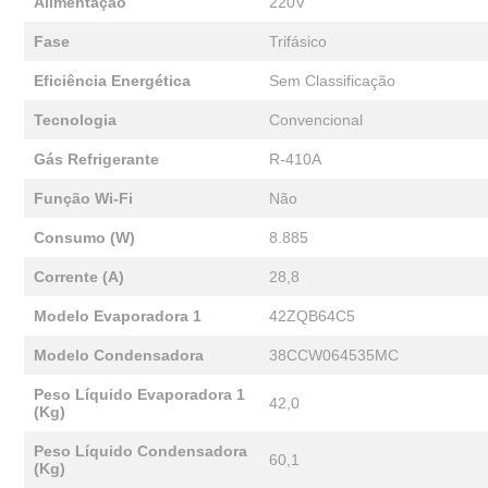
Alimentação
220V
Fase
Trifásico
Eficiência Energética
Sem Classificação
Tecnologia
Convencional
Gás Refrigerante
R-410A
Função Wi-Fi
Não
Consumo (W)
8.885
Corrente (A)
28,8
Modelo Evaporadora 1
42ZQB64C5
Modelo Condensadora
38CCW064535MC
Peso Líquido Evaporadora 1
42,0
(Kg)
Peso Líquido Condensadora
60,1
(Kg)