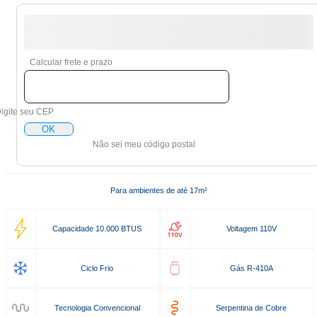
Calcular frete e prazo
igite seu CEP
OK
Não sei meu código postal
Para ambientes de até 17m²
Capacidade 10.000 BTUS
Voltagem 110V
Ciclo Frio
Gás R-410A
Tecnologia Convencional
Serpentina de Cobre