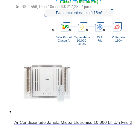
(Desconto 6% no Pix)
De:
R$ 2.556,19
ou 10x de
R$ 217,28
s/ juros
Para ambientes de até 15m²
Selo Procel
Capacidade
Ciclo
Voltagem
Classe A
10.000 
Frio
110v
BTUS
Ar Condicionado Janela Midea Eletrônico 10.000 BTU/h Frio