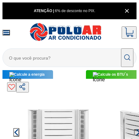
ATENÇÃO |
6% de desconto no PIX.
Calcule a energia
Calcule os BTU`s