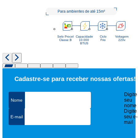
Para ambientes de até 15m²
Selo Procel
Capacidade
Ciclo
Voltagem
Classe B
10.000 
Frio
220v
BTUS
Cadastre-se para receber nossas ofertas!
Digite
seu
nome
Digite
seu e-
mail