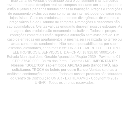
Este canal de vendas é destinado para o consumidor final, parceiros
revendedores que desejam realizar compras possuem um canal proprio e
estão sujeitos a pagar os tributos por essa transação. Preços e condições
de pagamento exclusivos para compras via internet, podendo variar nas
lojas físicas. Caso os produtos apresentem divergências de valores, o
preço válido é o do Carrinho de compras. Promoções e descontos não
são acumulativos. Ofertas válidas enquanto durarem nossos estoques. As
imagens dos produtos são meramente ilustrativas. Todos os preços e
condições comerciais estão sujeitos a alteração sem aviso prévio. Em
caso de entregas em apartamentos, a mesma será realizada no térreo ou
áreas comuns do condomínio. Não nos responsabilizamos por subir
escadas, elevadores, andaimes e etc. UNIAR COMERCIO DE ELETRO-
ELETRONICOS E SERVIÇOS LTDA - CNPJ: 18.928.807/0001-54 -
Estrada Municipal Jose Geraldo Aparecido / Fisgão 2539 - Pavimento 01 -
CEP: 37640-000 - Bairro dos Pires - Extrema / MG -
IMPORTANTE:
Nossos “BOLETOS” são emitidos APENAS pelo Banco ITAÚ, não
solicitamos TROCA de boleto por outro Banco.
Vendas sujeitas à
análise e confirmação de dados. Todos os nossos produtos são faturados
do Centro de Distribuição UNIAR - EXTREMA/MG - Copyright © 2017
UNIAR - Todos os direitos reservados.