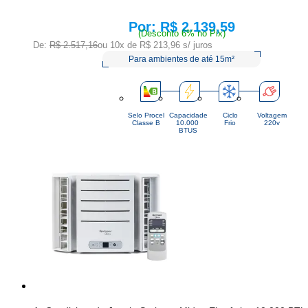
R$ 2.139,59
Price:
(Desconto 6% no Pix)
De:
R$ 2.517,16
ou 10x de
R$ 213,96
s/ juros
Para ambientes de até 15m²
Selo Procel
Capacidade
Ciclo
Voltagem
Classe B
10.000 
Frio
220v
BTUS