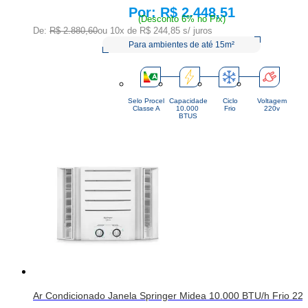
R$ 2.448,51
Price:
(Desconto 6% no Pix)
De:
R$ 2.880,60
ou 10x de
R$ 244,85
s/ juros
Para ambientes de até 15m²
Selo Procel
Capacidade
Ciclo
Voltagem
Classe A
10.000 
Frio
220v
BTUS
Ar Condicionado Janela Springer Midea 10.000 BTU/h Frio 2