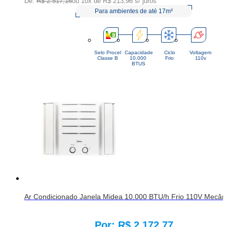
De:
R$ 2.517,16
ou 10x de
R$ 213,96
s/ juros
Para ambientes de até 17m²
Selo Procel
Capacidade
Ciclo
Voltagem
Classe B
10.000 
Frio
110v
BTUS
Ar Condicionado Janela Midea 10.000 BTU/h Frio 110V Mecâ
R$ 2.172,77
Price: