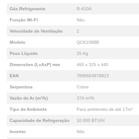
Gás Refrigerante
R-410A
Função Wi-Fi
Não
Velocidade de Ventilação
2
Modelo
QCK108BB
Peso Líquido
25 Kg
Dimensões (LxAxP) mm
460 x 325 x 440
EAN
7898554878823
Serpentina
Cobre
Vazão de Ar (m³/h)
374 m³/h
Tipo de Ambiente
Para ambientes de até 17m²
Capacidade de Refrigeração
10.000 BTU/H
Inverter
Não