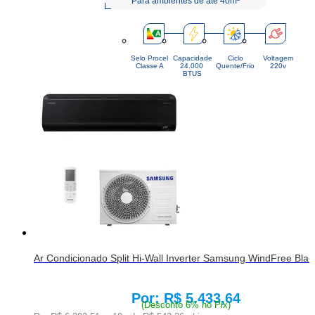
Para ambientes de até 40m²
Selo Procel
Capacidade
Ciclo
Voltagem
Classe A
24.000 
Quente/Frio
220v
BTUS
Ar Condicionado Split Hi-Wall Inverter Samsung WindFree Bl
R$ 5.433,64
Price:
(Desconto 6% no Pix)