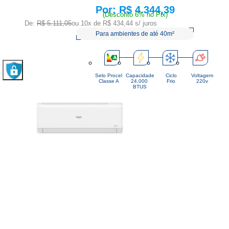
R$ 4.344,39
Price:
(Desconto 6% no Pix)
De:
R$ 5.111,05
ou 10x de
R$ 434,44
s/ juros
Para ambientes de até 40m²
Selo Procel
Capacidade
Ciclo
Voltagem
Classe A
24.000 
Frio
220v
BTUS
De:
R$ 6.376,36
Por:
R$ 5.419,91
COMPRAR
ou 10x de
R$ 541,99
s/juros
R$ 5.094,72
À vista
(Desconto 6%
no PIX)
Ar Condicionado Split Hi-Wall Elgin Eco Inverter III 24.000 Btu