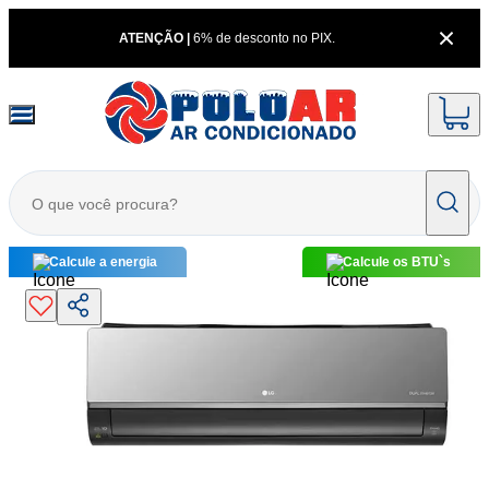
ATENÇÃO |
6% de desconto no PIX.
Calcule a energia
Calcule os BTU`s