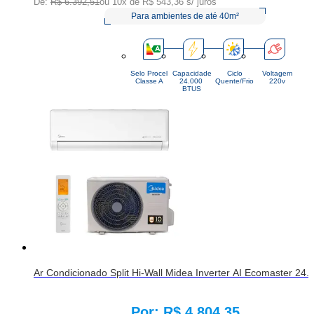
De:
R$ 6.392,51
ou 10x de
R$ 543,36
s/ juros
Para ambientes de até 40m²
Selo Procel
Capacidade
Ciclo
Voltagem
Classe A
24.000 
Quente/Frio
220v
BTUS
Ar Condicionado Split Hi-Wall Midea Inverter AI Ecomaster 24
R$ 4.804,35
Price: