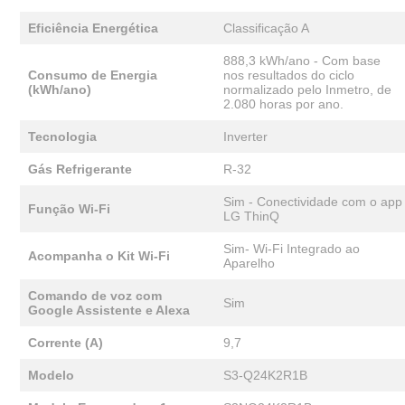
Eficiência Energética
Classificação A
888,3 kWh/ano - Com base
Consumo de Energia
nos resultados do ciclo
(kWh/ano)
normalizado pelo Inmetro, de
2.080 horas por ano.
Tecnologia
Inverter
Gás Refrigerante
R-32
Sim - Conectividade com o app
Função Wi-Fi
LG ThinQ
Sim- Wi-Fi Integrado ao
Acompanha o Kit Wi-Fi
Aparelho
Comando de voz com
Sim
Google Assistente e Alexa
Corrente (A)
9,7
Modelo
S3-Q24K2R1B