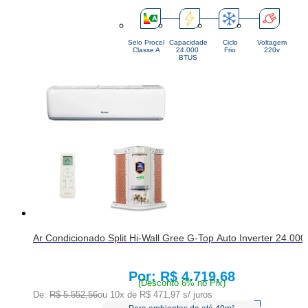
Selo Procel
Capacidade
Ciclo
Voltagem
Classe A
24.000 
Frio
220v
BTUS
Ar Condicionado Split Hi-Wall Gree G-Top Auto Inverter 24.000
R$ 4.719,68
Price:
(Desconto 6% no Pix)
De:
R$ 5.552,56
ou 10x de
R$ 471,97
s/ juros