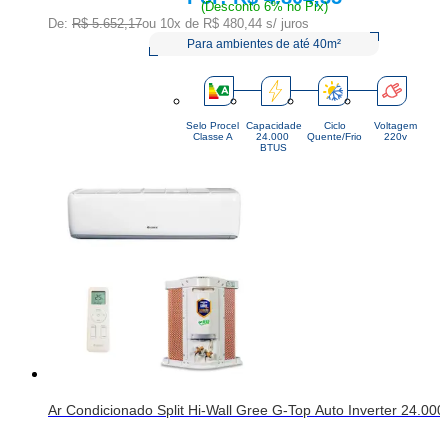
(Desconto 6% no Pix)
De:
R$ 5.652,17
ou 10x de
R$ 480,44
s/ juros
Para ambientes de até 40m²
Selo Procel
Capacidade
Ciclo
Voltagem
Classe A
24.000 
Quente/Frio
220v
BTUS
Ar Condicionado Split Hi-Wall Gree G-Top Auto Inverter 24.000