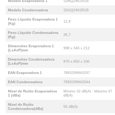
Modelo Evaporadora 1
S3NQ24K2R1B
Modelo Condensadora
S3UQ24K2R1B
Peso Líquido Evaporadora 1
12,8
(Kg)
Peso Líquido Condensadora
35,7
(Kg)
Dimensões Evaporadora 1
998 x 345 x 212
(LxAxP)mm
Dimensões Condensadora
870 x 650 x 330
(LxAxP)mm
EAN Evaporadora 1
7893299942037
EAN Condensadora
7893299942044
Nível de Ruído Evaporadora
Mínimo 32 dB(A) - Máximo 47
1 (dBa)
dB(A)
Nível de Ruído
55 dB(A)
Condensadora(dBa)