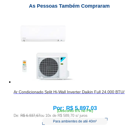
As Pessoas Também Compraram
Ar Condicionado Split Hi-Wall Inverter Daikin Full 24.000 BTU/
R$ 5.897,03
Price:
(Desconto 6% no Pix)
De:
R$ 6.937,67
ou 10x de
R$ 589,70
s/ juros
Para ambientes de até 40m²