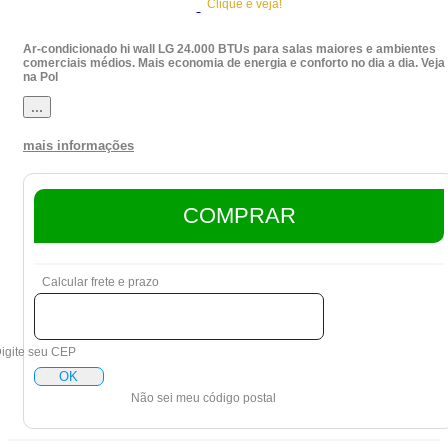
Clique e veja!
Ar-condicionado hi wall LG 24.000 BTUs para salas maiores e ambientes
comerciais médios. Mais economia de energia e conforto no dia a dia. Veja
na Pol
...
mais informações
COMPRAR
Calcular frete e prazo
igite seu CEP
OK
Não sei meu código postal