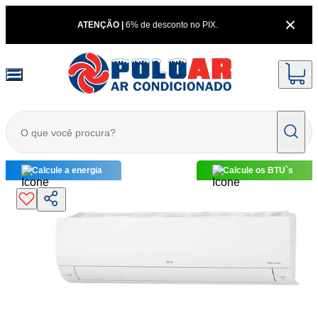
ATENÇÃO |
6% de desconto no PIX.
Calcule a energia
Calcule os BTU`s