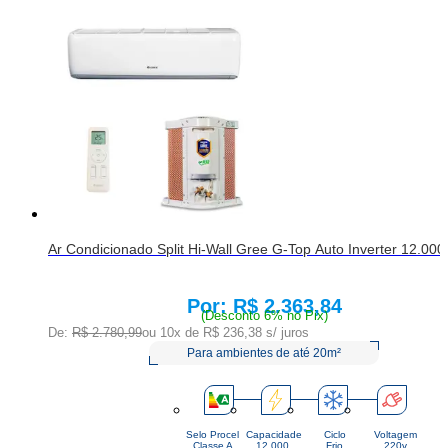
Ar Condicionado Split Hi-Wall Gree G-Top Auto Inverter 12.000
R$ 2.363,84
Price:
(Desconto 6% no Pix)
De:
R$ 2.780,99
ou 10x de
R$ 236,38
s/ juros
Para ambientes de até 20m²
Selo Procel
Capacidade
Ciclo
Voltagem
Classe A
12.000 
Frio
220v