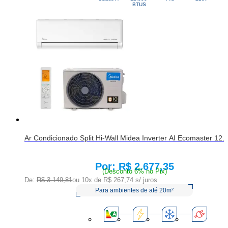
BTUS
Ar Condicionado Split Hi-Wall Midea Inverter AI Ecomaster 12
R$ 2.677,35
Price:
(Desconto 6% no Pix)
De:
R$ 3.149,81
ou 10x de
R$ 267,74
s/ juros
Para ambientes de até 20m²