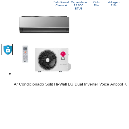
Selo Procel
Capacidade
Ciclo
Voltagem
Classe A
12.000 
Frio
110v
BTUS
De:
R$ 2.900,79
Por:
R$ 2.465,68
COMPRAR
ou 10x de
R$ 246,57
s/juros
R$ 2.317,74
Ar Condicionado Split Hi-Wall LG Dual Inverter Voice Artcool
À vista
(Desconto 6%
no PIX)
R$ 3.378,72
Price:
(Desconto 6% no Pix)
De:
R$ 3.974,96
ou 10x de
R$ 337,87
s/ juros
Para ambientes de até 20m²