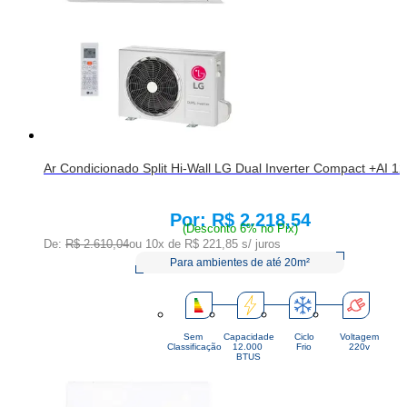
Ar Condicionado Split Hi-Wall LG Dual Inverter Compact +AI 
R$ 2.218,54
Price:
(Desconto 6% no Pix)
De:
R$ 2.610,04
ou 10x de
R$ 221,85
s/ juros
Para ambientes de até 20m²
Sem
Capacidade
Ciclo
Voltagem
Classificação
12.000 
Frio
220v
BTUS