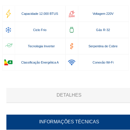
Capacidade 12.000 BTUS
Voltagem 220V
Ciclo Frio
Gás R-32
Tecnologia Inverter
Serpentina de Cobre
Classificação Energética A
Conexão Wi-Fi
DETALHES
INFORMAÇÕES TÉCNICAS