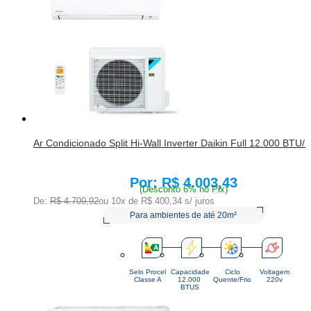
Ar Condicionado Split Hi-Wall Inverter Daikin Full 12.000 BTU
R$ 4.003,43
Price:
(Desconto 6% no Pix)
De:
R$ 4.709,92
ou 10x de
R$ 400,34
s/ juros
Para ambientes de até 20m²
Selo Procel
Capacidade
Ciclo
Voltagem
Classe A
12.000 
Quente/Frio
220v
BTUS