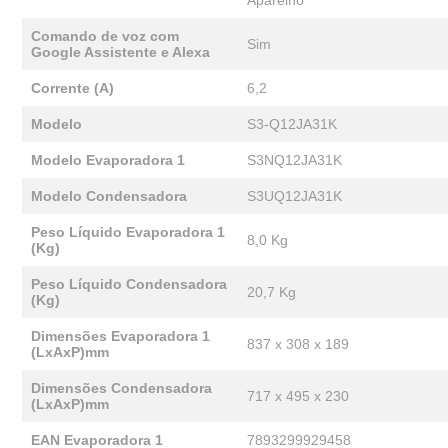
Aparelho
Comando de voz com
Sim
Google Assistente e Alexa
Corrente (A)
6,2
Modelo
S3-Q12JA31K
Modelo Evaporadora 1
S3NQ12JA31K
Modelo Condensadora
S3UQ12JA31K
Peso Líquido Evaporadora 1
8,0 Kg
(Kg)
Peso Líquido Condensadora
20,7 Kg
(Kg)
Dimensões Evaporadora 1
837 x 308 x 189
(LxAxP)mm
Dimensões Condensadora
717 x 495 x 230
(LxAxP)mm
EAN Evaporadora 1
7893299929458