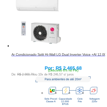
Ar Condicionado Split Hi-Wall LG Dual Inverter Voice +AI 12.
R$ 2.465,68
Price:
(Desconto 6% no Pix)
De:
R$ 2.900,79
ou 10x de
R$ 246,57
s/ juros
Para ambientes de até 20m²
Selo Procel
Capacidade
Ciclo
Voltagem
Classe A
12.000 
Frio
220v
BTUS