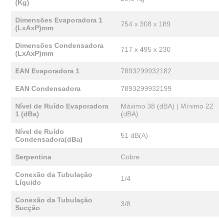
(Kg)
Dimensões Evaporadora 1
754 x 308 x 189
(LxAxP)mm
Dimensões Condensadora
717 x 495 x 230
(LxAxP)mm
EAN Evaporadora 1
7893299932182
EAN Condensadora
7893299932199
Nível de Ruído Evaporadora
Máximo 38 (dBA) | Mínimo 22
1 (dBa)
(dBA)
Nível de Ruído
51 dB(A)
Condensadora(dBa)
Serpentina
Cobre
Conexão da Tubulação
1/4
Líquido
Conexão da Tubulação
3/8
Sucção