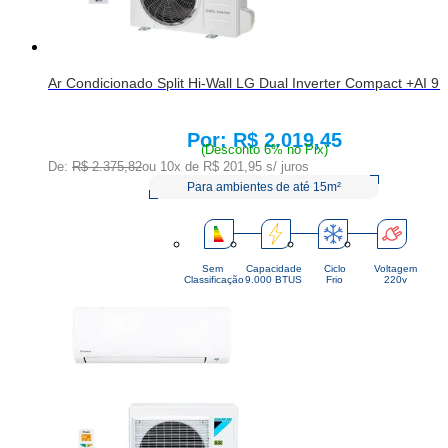
Ar Condicionado Split Hi-Wall LG Dual Inverter Compact +AI 
R$ 2.019,45
Price:
(Desconto 6% no Pix)
De:
R$ 2.375,82
ou 10x de
R$ 201,95
s/ juros
Para ambientes de até 15m²
Sem
Capacidade
Ciclo
Voltagem
Classificação
9.000 BTUS
Frio
220v