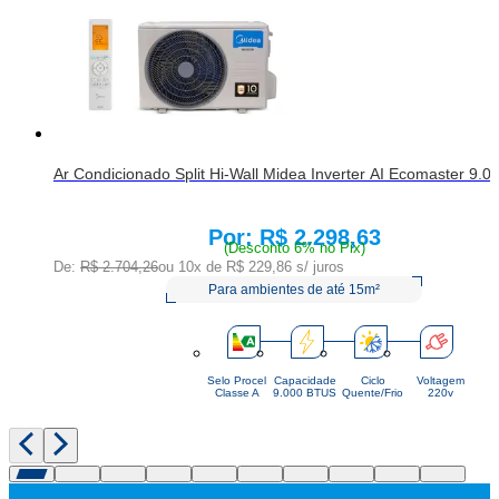
Ar Condicionado Split Hi-Wall Midea Inverter AI Ecomaster 9.
R$ 2.298,63
Price:
(Desconto 6% no Pix)
De:
R$ 2.704,26
ou 10x de
R$ 229,86
s/ juros
Para ambientes de até 15m²
Selo Procel
Capacidade
Ciclo
Voltagem
Classe A
9.000 BTUS
Quente/Frio
220v