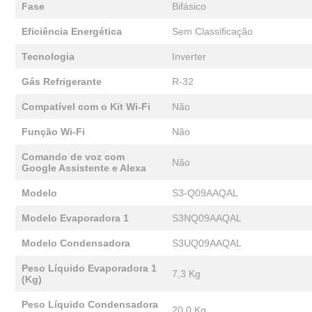
Fase
Bifásico
Eficiência Energética
Sem Classificação
Tecnologia
Inverter
Gás Refrigerante
R-32
Compatível com o Kit Wi-Fi
Não
Função Wi-Fi
Não
Comando de voz com
Não
Google Assistente e Alexa
Modelo
S3-Q09AAQAL
Modelo Evaporadora 1
S3NQ09AAQAL
Modelo Condensadora
S3UQ09AAQAL
Peso Líquido Evaporadora 1
7,3 Kg
(Kg)
Peso Líquido Condensadora
20,0 Kg