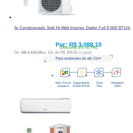
Ar Condicionado Split Hi-Wall Inverter Daikin Full 9.000 BTU/h
R$ 3.088,10
Price:
(Desconto 6% no Pix)
De:
R$ 3.633,05
ou 10x de
R$ 308,81
s/ juros
Para ambientes de até 15m²
Selo Procel
Capacidade
Ciclo
Voltagem
Classe A
9.000 BTUS
Frio
220v