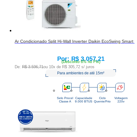
Ar Condicionado Split Hi-Wall Inverter Daikin EcoSwing Smart
R$ 3.057,21
Price:
(Desconto 6% no Pix)
De:
R$ 3.596,71
ou 10x de
R$ 305,72
s/ juros
Para ambientes de até 15m²
Selo Procel
Capacidade
Ciclo
Voltagem
Classe A
9.000 BTUS
Quente/Frio
220v