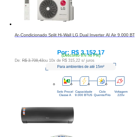
Ar-Condicionado Split Hi-Wall LG Dual Inverter AI Air 9.000 
R$ 3.152,17
Price:
(Desconto 6% no Pix)
De:
R$ 3.708,43
ou 10x de
R$ 315,22
s/ juros
Para ambientes de até 15m²
Selo Procel
Capacidade
Ciclo
Voltagem
Classe A
9.000 BTUS
Quente/Frio
220v