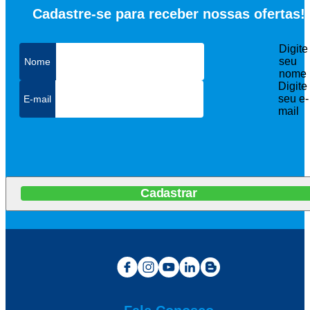
Cadastre-se para receber nossas ofertas!
Digite
seu
nome
Digite
seu e-
mail
Cadastrar