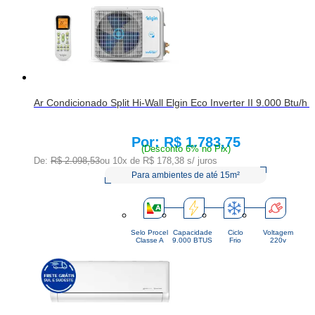
Ar Condicionado Split Hi-Wall Elgin Eco Inverter II 9.000 Btu/h 
R$ 1.783,75
Price:
(Desconto 6% no Pix)
De:
R$ 2.098,53
ou 10x de
R$ 178,38
s/ juros
Para ambientes de até 15m²
Selo Procel
Capacidade
Ciclo
Voltagem
Classe A
9.000 BTUS
Frio
220v