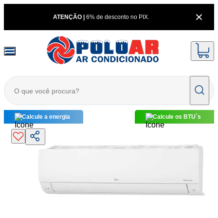
ATENÇÃO |
6% de desconto no PIX.
Calcule a energia
Calcule os BTU`s