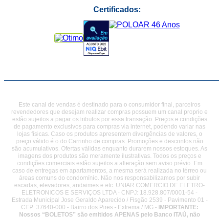
Certificados:
Este canal de vendas é destinado para o consumidor final, parceiros
revendedores que desejam realizar compras possuem um canal proprio e
estão sujeitos a pagar os tributos por essa transação. Preços e condições
de pagamento exclusivos para compras via internet, podendo variar nas
lojas físicas. Caso os produtos apresentem divergências de valores, o
preço válido é o do Carrinho de compras. Promoções e descontos não
são acumulativos. Ofertas válidas enquanto durarem nossos estoques. As
imagens dos produtos são meramente ilustrativas. Todos os preços e
condições comerciais estão sujeitos a alteração sem aviso prévio. Em
caso de entregas em apartamentos, a mesma será realizada no térreo ou
áreas comuns do condomínio. Não nos responsabilizamos por subir
escadas, elevadores, andaimes e etc. UNIAR COMERCIO DE ELETRO-
ELETRONICOS E SERVIÇOS LTDA - CNPJ: 18.928.807/0001-54 -
Estrada Municipal Jose Geraldo Aparecido / Fisgão 2539 - Pavimento 01 -
CEP: 37640-000 - Bairro dos Pires - Extrema / MG -
IMPORTANTE:
Nossos “BOLETOS” são emitidos APENAS pelo Banco ITAÚ, não