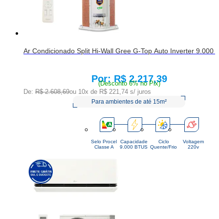
Ar Condicionado Split Hi-Wall Gree G-Top Auto Inverter 9.000 
R$ 2.217,39
Price:
(Desconto 6% no Pix)
De:
R$ 2.608,69
ou 10x de
R$ 221,74
s/ juros
Para ambientes de até 15m²
Selo Procel
Capacidade
Ciclo
Voltagem
Classe A
9.000 BTUS
Quente/Frio
220v