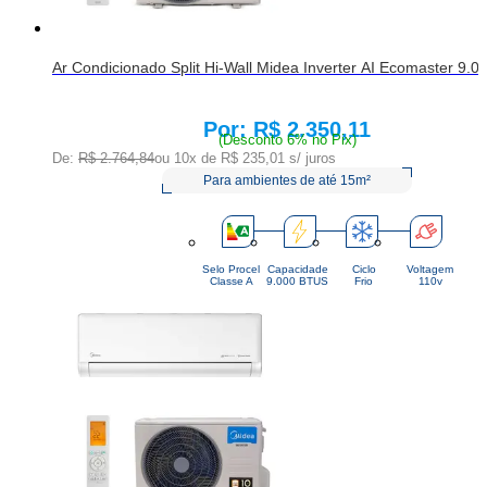
Ar Condicionado Split Hi-Wall Midea Inverter AI Ecomaster 9.
R$ 2.350,11
Price:
(Desconto 6% no Pix)
De:
R$ 2.764,84
ou 10x de
R$ 235,01
s/ juros
Para ambientes de até 15m²
Selo Procel
Capacidade
Ciclo
Voltagem
Classe A
9.000 BTUS
Frio
110v