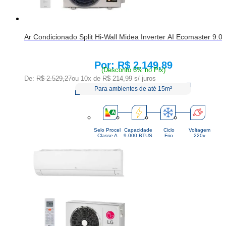
Ar Condicionado Split Hi-Wall Midea Inverter AI Ecomaster 9.
R$ 2.149,89
Price:
(Desconto 6% no Pix)
De:
R$ 2.529,27
ou 10x de
R$ 214,99
s/ juros
Para ambientes de até 15m²
Selo Procel
Capacidade
Ciclo
Voltagem
Classe A
9.000 BTUS
Frio
220v