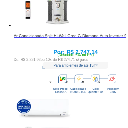
Ar Condicionado Split Hi-Wall Gree G-Diamond Auto Inverter 9
R$ 2.747,14
Price:
(Desconto 6% no Pix)
De:
R$ 3.231,92
ou 10x de
R$ 274,71
s/ juros
Para ambientes de até 15m²
Selo Procel
Capacidade
Ciclo
Voltagem
Classe A
9.000 BTUS
Quente/Frio
220v