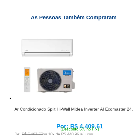
As Pessoas Também Compraram
Ar Condicionado Split Hi-Wall Midea Inverter AI Ecomaster 24
R$ 4.409,61
Price:
(Desconto 6% no Pix)
De:
R$ 5.187,77
ou 10x de
R$ 440,96
s/ juros