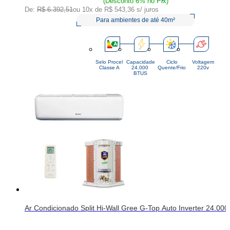
(Desconto 6% no Pix)
De:
R$ 6.392,51
ou 10x de
R$ 543,36
s/ juros
Para ambientes de até 40m²
Selo Procel
Capacidade
Ciclo
Voltagem
Classe A
24.000 
Quente/Frio
220v
BTUS
Ar Condicionado Split Hi-Wall Gree G-Top Auto Inverter 24.000