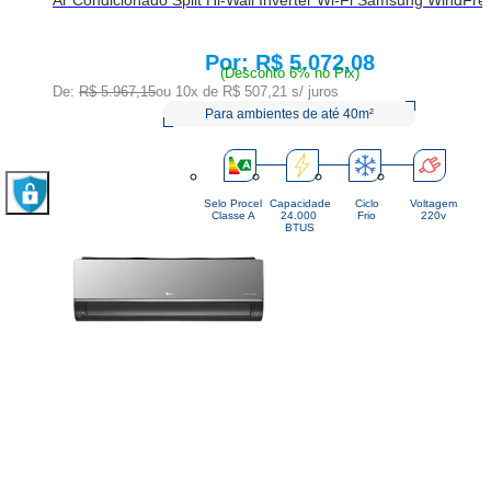
R$ 5.072,08
Price:
(Desconto 6% no Pix)
De:
R$ 5.967,15
ou 10x de
R$ 507,21
s/ juros
Para ambientes de até 40m²
Selo Procel
Capacidade
Ciclo
Voltagem
Classe A
24.000 
Frio
220v
BTUS
De:
R$ 6.486,74
Por:
R$ 5.513,73
COMPRAR
ou 10x de
R$ 551,37
s/juros
R$ 5.182,91
À vista
(Desconto 6%
no PIX)