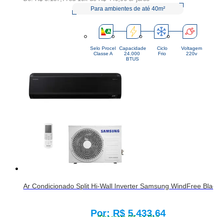
Para ambientes de até 40m²
Selo Procel
Capacidade
Ciclo
Voltagem
Classe A
24.000 
Frio
220v
BTUS
Ar Condicionado Split Hi-Wall Inverter Samsung WindFree Bl
R$ 5.433,64
Price: