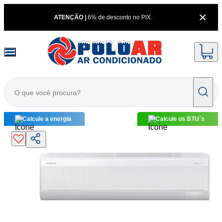
ATENÇÃO |
6% de desconto no PIX.
Calcule a energia
Calcule os BTU`s