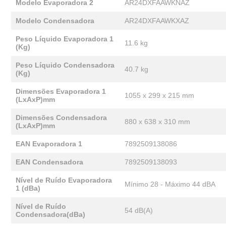
Modelo Evaporadora 2
AR24DXFAAWKNAZ
Modelo Condensadora
AR24DXFAAWKXAZ
Peso Líquido Evaporadora 1
11.6 kg
(Kg)
Peso Líquido Condensadora
40.7 kg
(Kg)
Dimensões Evaporadora 1
1055 x 299 x 215 mm
(LxAxP)mm
Dimensões Condensadora
880 x 638 x 310 mm
(LxAxP)mm
EAN Evaporadora 1
7892509138086
EAN Condensadora
7892509138093
Nível de Ruído Evaporadora
Mínimo 28 - Máximo 44 dBA
1 (dBa)
Nível de Ruído
54 dB(A)
Condensadora(dBa)