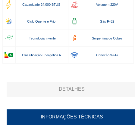
Capacidade 24.000 BTUS
Voltagem 220V
Ciclo Quente e Frio
Gás R-32
Tecnologia Inverter
Serpentina de Cobre
Classificação Energética A
Conexão Wi-Fi
DETALHES
INFORMAÇÕES TÉCNICAS