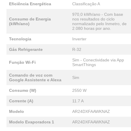
Eficiência Energética
Classificação A
970,0 kWh/ano - Com base
Consumo de Energia
nos resultados do ciclo
(kWh/ano)
normalizado pelo Inmetro, de
2.080 horas por ano.
Tecnologia
Inverter
Gás Refrigerante
R-32
Sim - Conectividade via App
Função Wi-Fi
SmartThings
Comando de voz com
Sim
Google Assistente e Alexa
Consumo (W)
2550 W
Corrente (A)
11.7 A
Modelo
AR24DXFAAWKNAZ
Modelo Evaporadora 1
AR24DXFAAWKNAZ