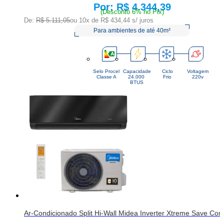
R$ 4.344,39
Price:
(Desconto 6% no Pix)
De:
R$ 5.111,05
ou 10x de
R$ 434,44
s/ juros
Para ambientes de até 40m²
Selo Procel
Capacidade
Ciclo
Voltagem
Classe A
24.000 
Frio
220v
BTUS
Ar-Condicionado Split Hi-Wall Midea Inverter Xtreme Save Co