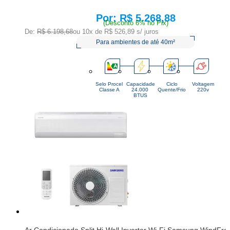
R$ 5.268,88
Price:
(Desconto 6% no Pix)
De:
R$ 6.198,68
ou 10x de
R$ 526,89
s/ juros
Para ambientes de até 40m²
Selo Procel
Capacidade
Ciclo
Voltagem
Classe A
24.000 
Quente/Frio
220v
BTUS
Ar Condicionado Split Hi-Wall Inverter Wi-Fi Samsung WindF