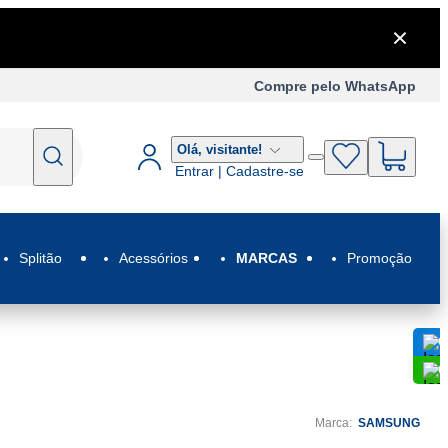
Compre pelo WhatsApp
Olá,
visitante!
Entrar | Cadastre-se
Splitão
Acessórios
MARCAS
Promoção
C
C
Marca:
SAMSUNG