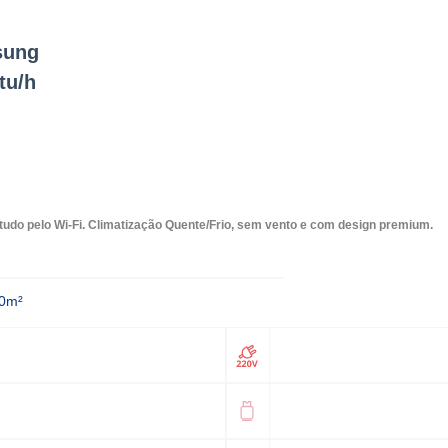
sung
tu/h
udo pelo Wi-Fi. Climatização Quente/Frio, sem vento e com design premium.
40m²