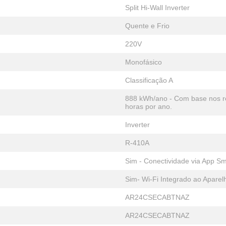
Split Hi-Wall Inverter
Quente e Frio
220V
Monofásico
Classificação A
888 kWh/ano - Com base nos re
horas por ano.
Inverter
R-410A
Sim - Conectividade via App S
Sim- Wi-Fi Integrado ao Aparel
AR24CSECABTNAZ
AR24CSECABTNAZ