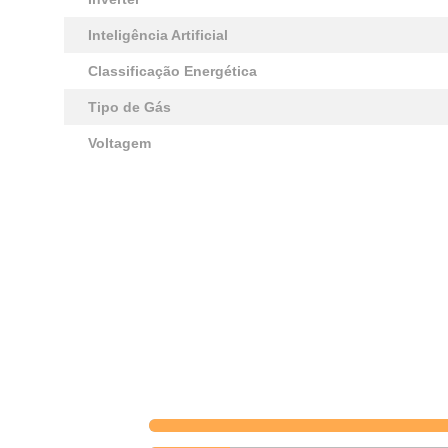
Inteligência Artificial
Classificação Energética
Tipo de Gás
Voltagem
Avaliações
Publicado originalmente em Sams
Classificação automática
Selecione uma linha abaixo para filtrar as avaliações.
5 estrelas