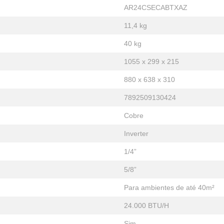
AR24CSECABTXAZ
11,4 kg
40 kg
1055 x 299 x 215
880 x 638 x 310
7892509130424
Cobre
Inverter
1/4”
5/8”
Para ambientes de até 40m²
24.000 BTU/H
Sim