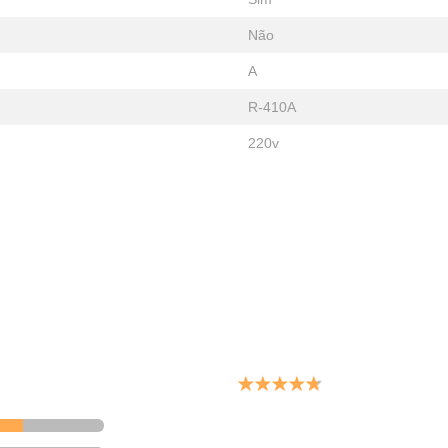
Não
A
R-410A
220v
ung.com
Classificação do produto:
4.8
10 Avaliações
8