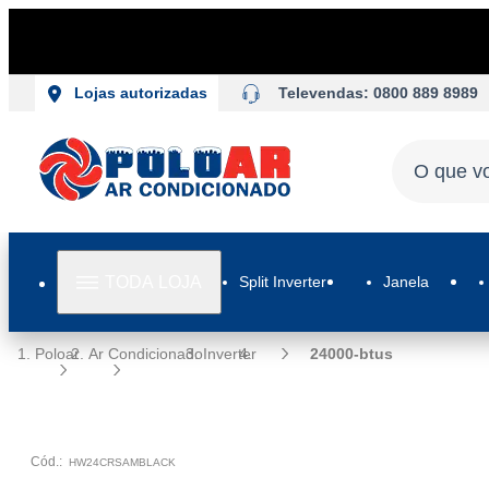
Televendas: 0800 889 8989
Lojas autorizadas
TODA LOJA
Split Inverter
Janela
Poloar
Ar Condicionado
Inverter
24000-btus
Cód.:
HW24CRSAMBLACK