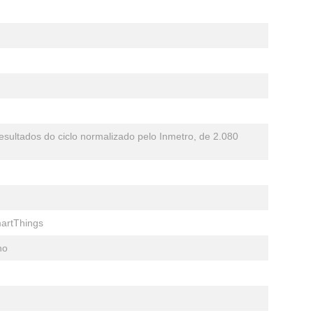
sultados do ciclo normalizado pelo Inmetro, de 2.080
martThings
ho