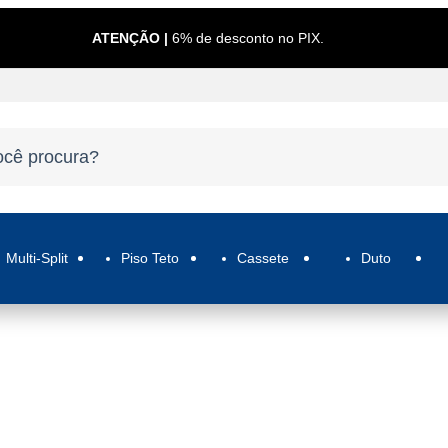
ATENÇÃO |
6% de desconto no PIX.
Multi-Split
Piso Teto
Cassete
Duto