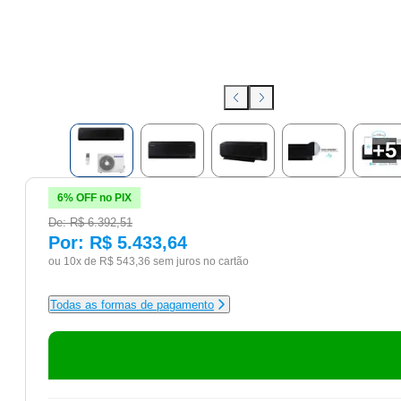
+
5
6% OFF no PIX
De:
R$ 6.392,51
Por:
R$ 5.433,64
ou 10x de
R$ 543,36
sem juros no cartão
Todas as formas de pagamento