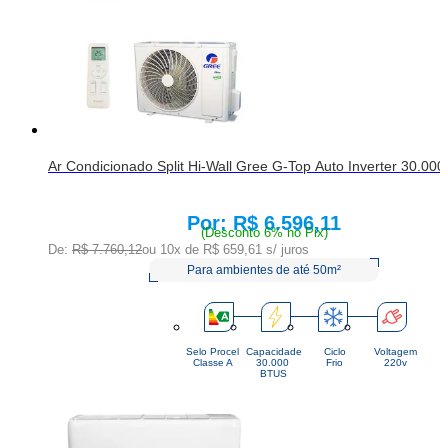
Ar Condicionado Split Hi-Wall Gree G-Top Auto Inverter 30.000
R$ 6.596,11
Price:
(Desconto 6% no Pix)
De:
R$ 7.760,12
ou 10x de
R$ 659,61
s/ juros
Para ambientes de até 50m²
Selo Procel
Capacidade
Ciclo
Voltagem
Classe A
30.000 
Frio
220v
BTUS