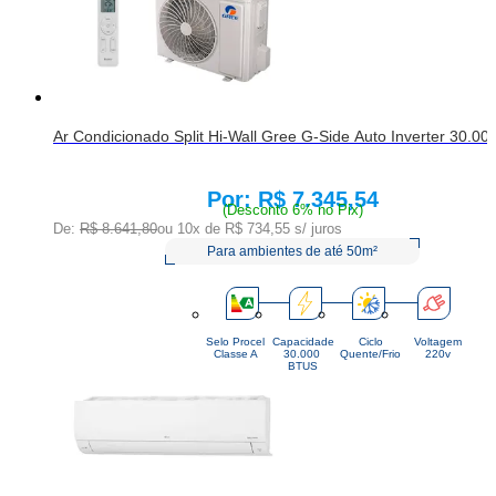
Ar Condicionado Split Hi-Wall Gree G-Side Auto Inverter 30.0
R$ 7.345,54
Price:
(Desconto 6% no Pix)
De:
R$ 8.641,80
ou 10x de
R$ 734,55
s/ juros
Para ambientes de até 50m²
Selo Procel
Capacidade
Ciclo
Voltagem
Classe A
30.000 
Quente/Frio
220v
BTUS