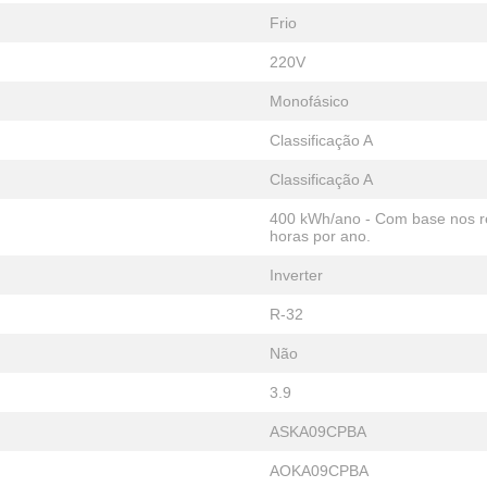
Frio
220V
Monofásico
Classificação A
Classificação A
400 kWh/ano - Com base nos re
horas por ano.
Inverter
R-32
Não
3.9
ASKA09CPBA
AOKA09CPBA