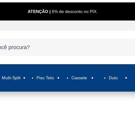
ATENÇÃO |
6% de desconto no PIX.
Multi-Split
Piso Teto
Cassete
Duto