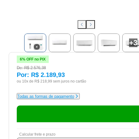
+
3
6% OFF no PIX
De:
R$ 2.576,38
Por:
R$ 2.189,93
ou 10x de
R$ 218,99
sem juros no cartão
Todas as formas de pagamento
Calcular frete e prazo