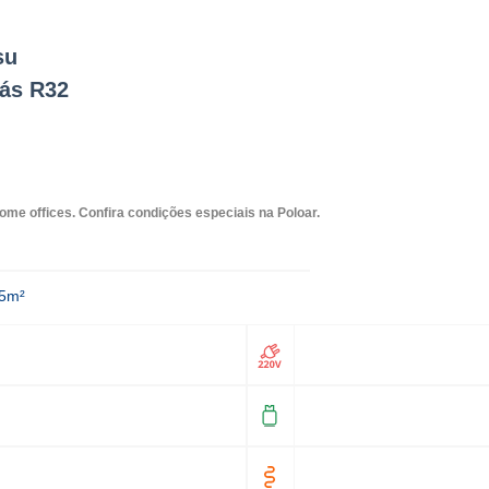
su
Gás R32
home offices. Confira condições especiais na Poloar.
15m²