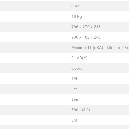
8 Kg
18 Kg
796 x 270 x 213
730 x 482 x 240
Máximo 41 (dBA) | Mínimo 29 
51 dB(A)
Cobre
1/4
3/8
15m
590 m3 /h
5m