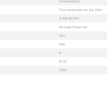
Condesadora
Para ambientes de até 15m²
9.000 BTU/H
Airstage Essencial
Sim
Não
A
R-32
220v