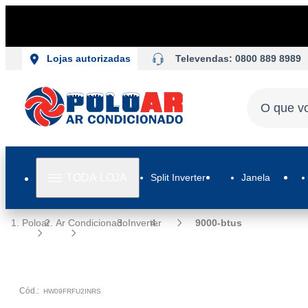
Televendas: 0800 889 8989
Lojas autorizadas
TODA LOJA
Split Inverter
Janela
Poloar
Ar Condicionado
Inverter
9000-btus
Cód.:
HW09FRFU2INRS