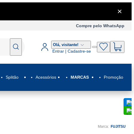
Compre pelo WhatsApp
Olá,
visitante!
Entrar | Cadastre-se
Splitão
Acessórios
MARCAS
Promoção
C
C
Marca:
FUJITSU