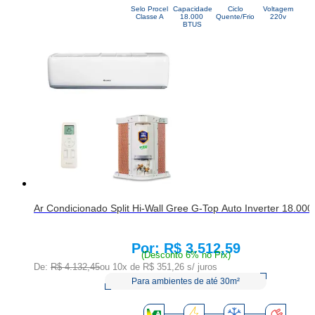
Selo Procel
Capacidade
Ciclo
Voltagem
Classe A
18.000 
Quente/Frio
220v
BTUS
Ar Condicionado Split Hi-Wall Gree G-Top Auto Inverter 18.000
R$ 3.512,59
Price:
(Desconto 6% no Pix)
De:
R$ 4.132,45
ou 10x de
R$ 351,26
s/ juros
Para ambientes de até 30m²