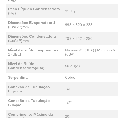
Peso Líquido Condensadora
31 Kg
(Kg)
Dimensões Evaporadora 1
998 × 320 × 238
(LxAxP)mm
Dimensões Condensadora
799 × 542 × 290
(LxAxP)mm
Nível de Ruído Evaporadora
Máximo 43 (dBA) | Mínimo 26
1 (dBa)
(dBA)
Nível de Ruído
50 dB(A)
Condensadora(dBa)
Serpentina
Cobre
Conexão da Tubulação
1/4
Líquido
Conexão da Tubulação
1/2”
Sucção
Comprimento Máximo da
20m