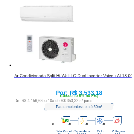
Ar Condicionado Split Hi-Wall LG Dual Inverter Voice +AI 18.
R$ 3.533,18
Price:
(Desconto 6% no Pix)
De:
R$ 4.156,68
ou 10x de
R$ 353,32
s/ juros
Para ambientes de até 30m²
Selo Procel
Capacidade
Ciclo
Voltagem