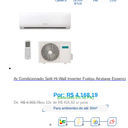
Classe A
18.000 
Frio
220v
BTUS
Ar Condicionado Split Hi-Wall Inverter Fujitsu Airstage Essenc
R$ 4.168,19
Price:
(Desconto 6% no Pix)
De:
R$ 4.903,75
ou 10x de
R$ 416,82
s/ juros
Para ambientes de até 30m²