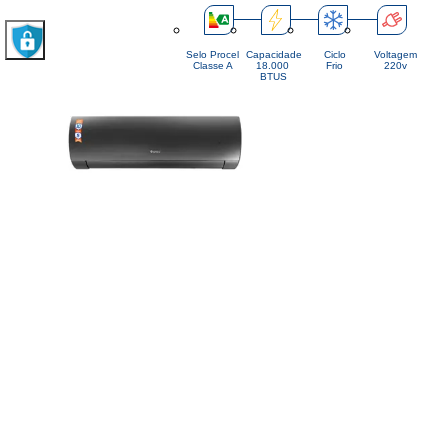
Selo Procel
Capacidade
Ciclo
Voltagem
Classe A
18.000 
Frio
220v
BTUS
De:
R$ 5.125,85
Por:
R$ 4.356,98
COMPRAR
ou 10x de
R$ 435,70
s/juros
R$ 4.095,56
À vista
(Desconto 6%
no PIX)
Ar Condicionado Split Hi-Wall Gree G-Diamond Auto Inverter 1
R$ 4.223,11
Price:
(Desconto 6% no Pix)
De:
R$ 4.968,36
ou 10x de
R$ 422,31
s/ juros
Para ambientes de até 30m²