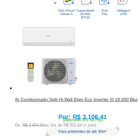
Selo Procel
Capacidade
Ciclo
Voltagem
Classe A
18.000 
Frio
220v
BTUS
Ar Condicionado Split Hi-Wall Elgin Eco Inverter III 18.000 Btu
R$ 3.106,41
Price:
(Desconto 6% no Pix)
De:
R$ 3.654,59
ou 10x de
R$ 310,64
s/ juros
Para ambientes de até 30m²