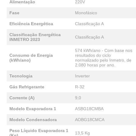
Alimentação
220V
Fase
Monofásico
Eficiência Energética
Classificação A
Classificação Energética
Classificação A
INMETRO 2023
574 kWh/ano - Com base nos
Consumo de Energia
resultados do ciclo
(kWh/ano)
normalizado pelo Inmetro, de
2.080 horas por ano.
Tecnologia
Inverter
Gás Refrigerante
R-32
Corrente (A)
9,0
Modelo Evaporadora 1
ASBG18CMBA
Modelo Condensadora
AOBG18CMCA
Peso Líquido Evaporadora 1
13,5 Kg
(Kg)