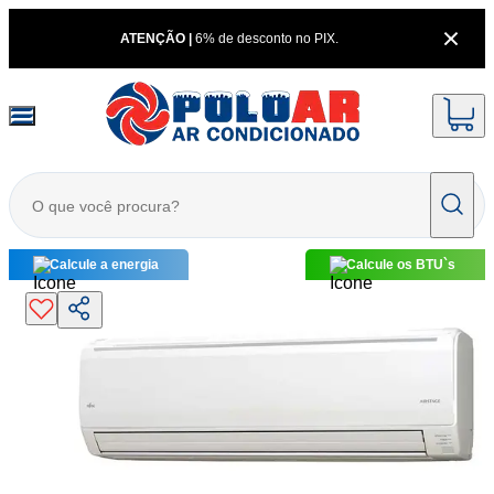
ATENÇÃO |
6% de desconto no PIX.
Calcule a energia
Calcule os BTU`s