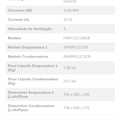
escuros
Consumo (W)
1130 W/h
Corrente (A)
11,03
Velocidade de Ventilação
3
Modelo
HSFC12C1IBCB
Modelo Evaporadora 1
45HSFI12C1IB
Modelo Condensadora
45HSFE12C1CB
Peso Líquido Evaporadora 1
7,95 kG
(Kg)
Peso Líquido Condensadora
23,2 kG
(Kg)
Dimensões Evaporadora 1
750 x 284 x 200
(LxAxP)mm
Dimensões Condensadora
738 x 540 x 270
(LxAxP)mm