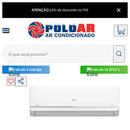
ATENÇÃO |
6% de desconto no PIX.
Calcule a energia
Calcule os BTU`s