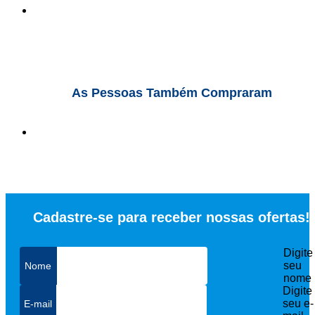
As Pessoas Também Compraram
Cadastre-se para receber nossas ofertas!
Digite
seu
nome
Digite
seu e-