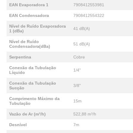
EAN Evaporadora 1
7908412553981
EAN Condensadora
7908412554322
Nível de Ruído Evaporadora
41 dB(A)
1 (dBa)
Nível de Ruído
51 dB(A)
Condensadora(dBa)
Serpentina
Cobre
Conexão da Tubulação
1/4"
Líquido
Conexão da Tubulação
3/8"
Sucção
Comprimento Máximo da
15m
Tubulação
Vazão de Ar (m³/h)
522,88 m³/h
Desnível
7m