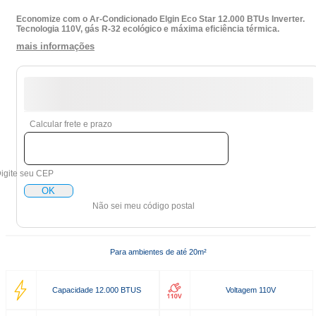
Economize com o Ar-Condicionado Elgin Eco Star 12.000 BTUs Inverter.
Tecnologia 110V, gás R-32 ecológico e máxima eficiência térmica.
mais informações
Calcular frete e prazo
igite seu CEP
OK
Não sei meu código postal
Para ambientes de até 20m²
Capacidade 12.000 BTUS
Voltagem 110V