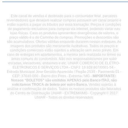
Este canal de vendas é destinado para o consumidor final, parceiros
revendedores que desejam realizar compras possuem um canal proprio e
estão sujeitos a pagar os tributos por essa transação. Preços e condições
de pagamento exclusivos para compras via internet, podendo variar nas
lojas físicas. Caso os produtos apresentem divergências de valores, o
preço válido é o do Carrinho de compras. Promoções e descontos não
são acumulativos. Ofertas válidas enquanto durarem nossos estoques. As
imagens dos produtos são meramente ilustrativas. Todos os preços e
condições comerciais estão sujeitos a alteração sem aviso prévio. Em
caso de entregas em apartamentos, a mesma será realizada no térreo ou
áreas comuns do condomínio. Não nos responsabilizamos por subir
escadas, elevadores, andaimes e etc. UNIAR COMERCIO DE ELETRO-
ELETRONICOS E SERVIÇOS LTDA - CNPJ: 18.928.807/0001-54 -
Estrada Municipal Jose Geraldo Aparecido / Fisgão 2539 - Pavimento 01 -
CEP: 37640-000 - Bairro dos Pires - Extrema / MG -
IMPORTANTE:
Nossos “BOLETOS” são emitidos APENAS pelo Banco ITAÚ, não
solicitamos TROCA de boleto por outro Banco.
Vendas sujeitas à
análise e confirmação de dados. Todos os nossos produtos são faturados
do Centro de Distribuição UNIAR - EXTREMA/MG - Copyright © 2017
UNIAR - Todos os direitos reservados.