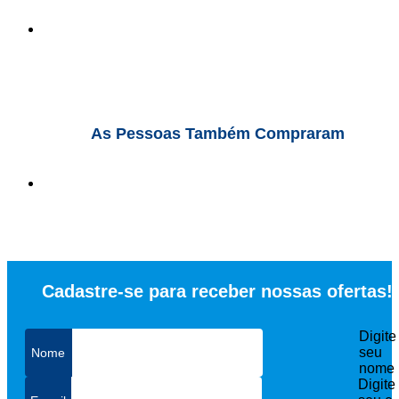
As Pessoas Também Compraram
Cadastre-se para receber nossas ofertas!
Digite
seu
nome
Digite