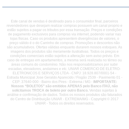
Este canal de vendas é destinado para o consumidor final, parceiros
revendedores que desejam realizar compras possuem um canal proprio e
estão sujeitos a pagar os tributos por essa transação. Preços e condições
de pagamento exclusivos para compras via internet, podendo variar nas
lojas físicas. Caso os produtos apresentem divergências de valores, o
preço válido é o do Carrinho de compras. Promoções e descontos não
são acumulativos. Ofertas válidas enquanto durarem nossos estoques. As
imagens dos produtos são meramente ilustrativas. Todos os preços e
condições comerciais estão sujeitos a alteração sem aviso prévio. Em
caso de entregas em apartamentos, a mesma será realizada no térreo ou
áreas comuns do condomínio. Não nos responsabilizamos por subir
escadas, elevadores, andaimes e etc. UNIAR COMERCIO DE ELETRO-
ELETRONICOS E SERVIÇOS LTDA - CNPJ: 18.928.807/0001-54 -
Estrada Municipal Jose Geraldo Aparecido / Fisgão 2539 - Pavimento 01 -
CEP: 37640-000 - Bairro dos Pires - Extrema / MG -
IMPORTANTE:
Nossos “BOLETOS” são emitidos APENAS pelo Banco ITAÚ, não
solicitamos TROCA de boleto por outro Banco.
Vendas sujeitas à
análise e confirmação de dados. Todos os nossos produtos são faturados
do Centro de Distribuição UNIAR - EXTREMA/MG - Copyright © 2017
UNIAR - Todos os direitos reservados.