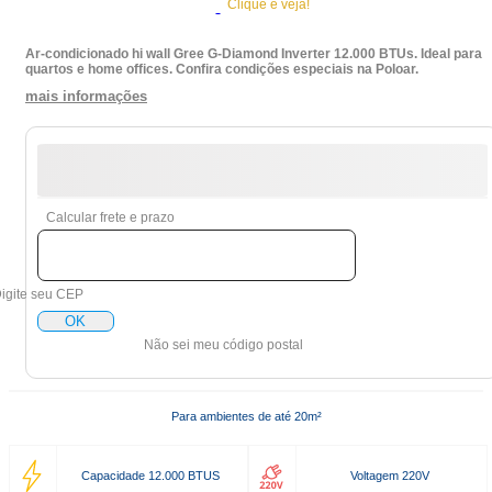
Clique e veja!
Ar-condicionado hi wall Gree G-Diamond Inverter 12.000 BTUs. Ideal para
quartos e home offices. Confira condições especiais na Poloar.
mais informações
Calcular frete e prazo
igite seu CEP
OK
Não sei meu código postal
Para ambientes de até 20m²
Capacidade 12.000 BTUS
Voltagem 220V