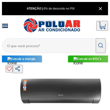
ATENÇÃO |
6% de desconto no PIX.
Calcule a energia
Calcule os BTU`s