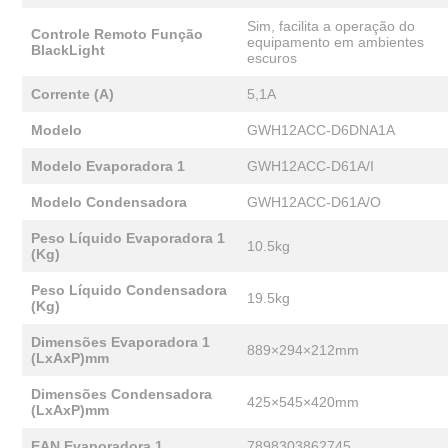
Sim, facilita a operação do
Controle Remoto Função
equipamento em ambientes
BlackLight
escuros
Corrente (A)
5,1A
Modelo
GWH12ACC-D6DNA1A
Modelo Evaporadora 1
GWH12ACC-D61A/I
Modelo Condensadora
GWH12ACC-D61A/O
Peso Líquido Evaporadora 1
10.5kg
(Kg)
Peso Líquido Condensadora
19.5kg
(Kg)
Dimensões Evaporadora 1
889×294×212mm
(LxAxP)mm
Dimensões Condensadora
425×545×420mm
(LxAxP)mm
EAN Evaporadora 1
7898303862745