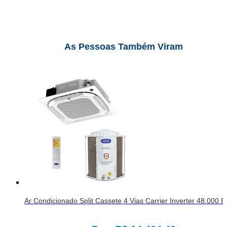
As Pessoas Também Viram
Ar Condicionado Split Cassete 4 Vias Carrier Inverter 48.00