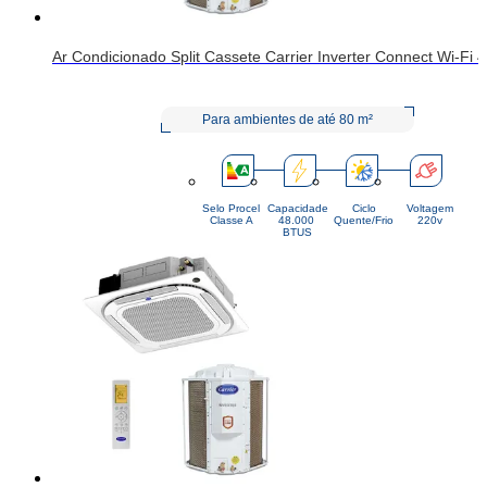
Ar Condicionado Split Cassete Carrier Inverter Connect Wi-F
Para ambientes de até
80
m²
Selo Procel
Capacidade
Ciclo
Voltagem
Classe A
48.000 
Quente/Frio
220v
BTUS