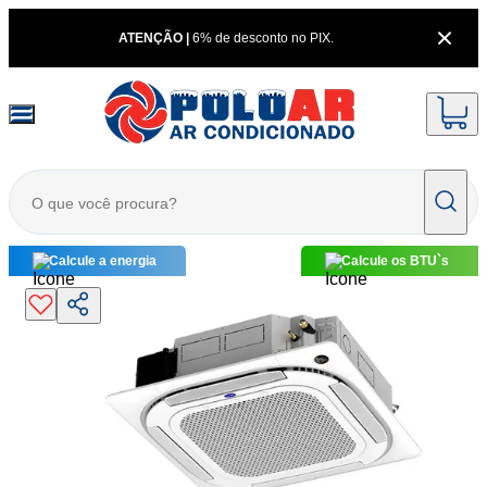
ATENÇÃO |
6% de desconto no PIX.
Calcule a energia
Calcule os BTU`s