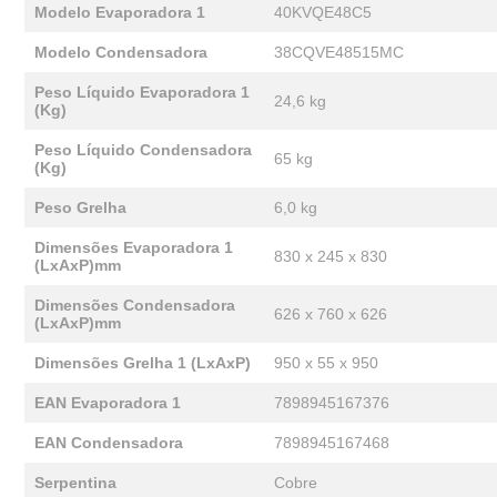
Modelo Evaporadora 1
40KVQE48C5
Modelo Condensadora
38CQVE48515MC
Peso Líquido Evaporadora 1
24,6 kg
(Kg)
Peso Líquido Condensadora
65 kg
(Kg)
Peso Grelha
6,0 kg
Dimensões Evaporadora 1
830 x 245 x 830
(LxAxP)mm
Dimensões Condensadora
626 x 760 x 626
(LxAxP)mm
Dimensões Grelha 1 (LxAxP)
950 x 55 x 950
EAN Evaporadora 1
7898945167376
EAN Condensadora
7898945167468
Serpentina
Cobre