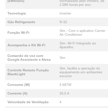
(kWh/ano)
normalizado pelo Inmetro, de
2.080 horas por ano.
Tecnologia
Inverter
Gás Refrigerante
R-32
Sim - Com o aplicativo Carrier
Função Wi-Fi
Air Conditioner
Sim- Wi-Fi Integrado ao
Acompanha o Kit Wi-Fi
Aparelho
Comando de voz com
Sim
Google Assistente e Alexa
Sim, facilita a operação do
Controle Remoto Função
equipamento em ambientes
BlackLight
escuros
Consumo (W)
5.687W
Corrente (A)
26,5 A
Velocidade de Ventilação
4