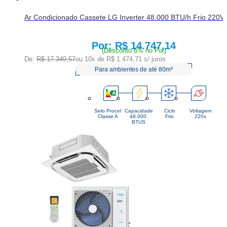
Ar Condicionado Cassete LG Inverter 48.000 BTU/h Frio 220
R$ 14.747,14
Price:
(Desconto 6% no Pix)
De:
R$ 17.349,57
ou 10x de
R$ 1.474,71
s/ juros
Para ambientes de até 80m²
Selo Procel
Capacidade
Ciclo
Voltagem
Classe A
48.000 
Frio
220v
BTUS