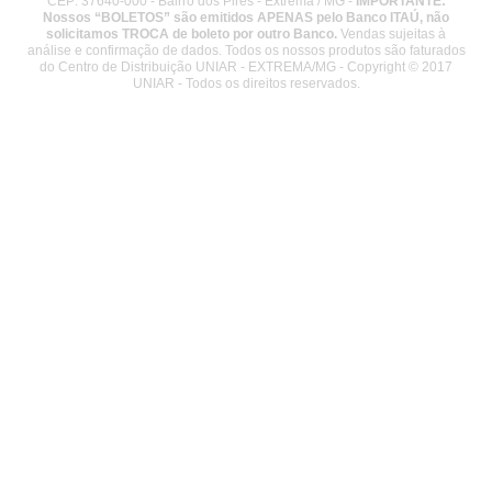
CEP: 37640-000 - Bairro dos Pires - Extrema / MG -
IMPORTANTE:
Nossos “BOLETOS” são emitidos APENAS pelo Banco ITAÚ, não
solicitamos TROCA de boleto por outro Banco.
Vendas sujeitas à
análise e confirmação de dados. Todos os nossos produtos são faturados
do Centro de Distribuição UNIAR - EXTREMA/MG - Copyright © 2017
UNIAR - Todos os direitos reservados.