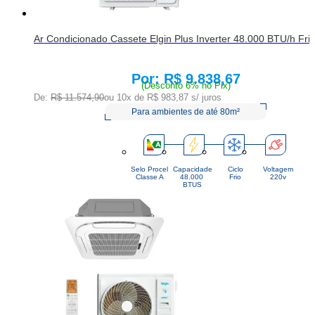
Ar Condicionado Cassete Elgin Plus Inverter 48.000 BTU/h F
R$ 9.838,67
Price:
(Desconto 6% no Pix)
De:
R$ 11.574,90
ou 10x de
R$ 983,87
s/ juros
Para ambientes de até 80m²
Selo Procel
Capacidade
Ciclo
Voltagem
Classe A
48.000 
Frio
220v
BTUS