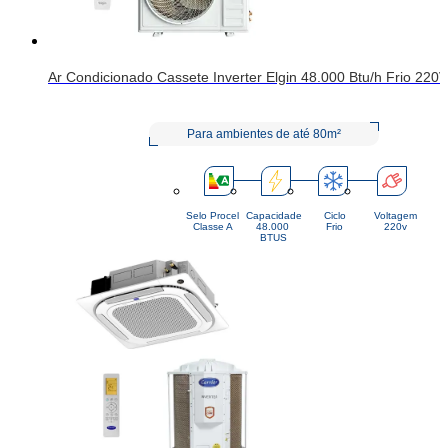
Ar Condicionado Cassete Inverter Elgin 48.000 Btu/h Frio 2
Para ambientes de até 80m²
Selo Procel
Capacidade
Ciclo
Voltagem
Classe A
48.000 
Frio
220v
BTUS