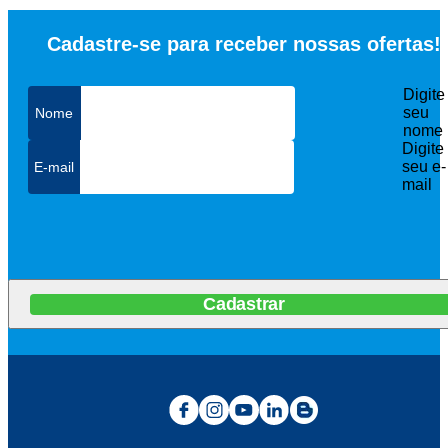
Cadastre-se para receber nossas ofertas!
Digite
seu
nome
Digite
seu e-
mail
Cadastrar