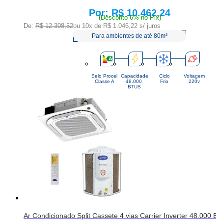
R$ 10.462,24
Price:
(Desconto 6% no Pix)
De:
R$ 12.308,52
ou 10x de
R$ 1.046,22
s/ juros
Para ambientes de até 80m²
Selo Procel
Capacidade
Ciclo
Voltagem
Classe A
48.000 
Frio
220v
BTUS
Ar Condicionado Split Cassete 4 vias Carrier Inverter 48.000 B