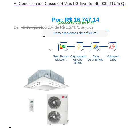
Ar Condicionado Cassete 4 Vias LG Inverter 48.000 BTU/h Quen
R$ 16.747,14
Price:
(Desconto 6% no Pix)
De:
R$ 19.702,51
ou 10x de
R$ 1.674,71
s/ juros
Para ambientes de até 80m²
Selo Procel
Capacidade
Ciclo
Voltagem
Classe A
48.000 
Quente/Frio
220v
BTUS