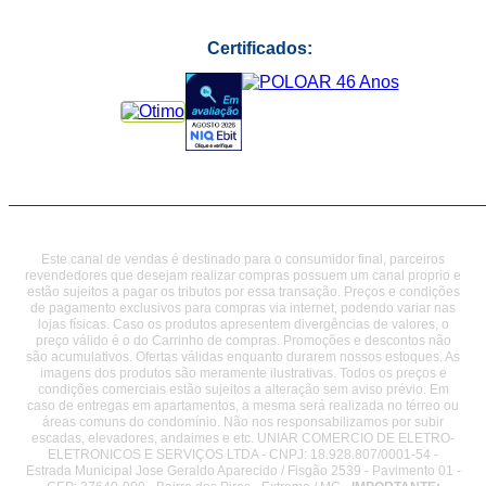
Certificados:
Este canal de vendas é destinado para o consumidor final, parceiros
revendedores que desejam realizar compras possuem um canal proprio e
estão sujeitos a pagar os tributos por essa transação. Preços e condições
de pagamento exclusivos para compras via internet, podendo variar nas
lojas físicas. Caso os produtos apresentem divergências de valores, o
preço válido é o do Carrinho de compras. Promoções e descontos não
são acumulativos. Ofertas válidas enquanto durarem nossos estoques. As
imagens dos produtos são meramente ilustrativas. Todos os preços e
condições comerciais estão sujeitos a alteração sem aviso prévio. Em
caso de entregas em apartamentos, a mesma será realizada no térreo ou
áreas comuns do condomínio. Não nos responsabilizamos por subir
escadas, elevadores, andaimes e etc. UNIAR COMERCIO DE ELETRO-
ELETRONICOS E SERVIÇOS LTDA - CNPJ: 18.928.807/0001-54 -
Estrada Municipal Jose Geraldo Aparecido / Fisgão 2539 - Pavimento 01 -