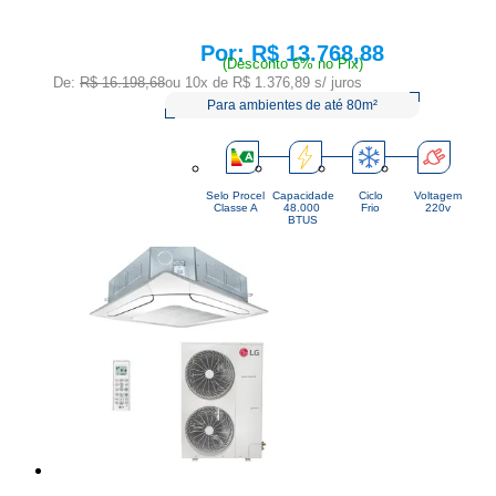
R$ 13.768,88
Price:
(Desconto 6% no Pix)
De:
R$ 16.198,68
ou 10x de
R$ 1.376,89
s/ juros
Para ambientes de até 80m²
Selo Procel
Capacidade
Ciclo
Voltagem
Classe A
48.000 
Frio
220v
BTUS