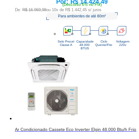
R$ 14.424,49
Price:
(Desconto 6% no Pix)
De:
R$ 16.969,98
ou 10x de
R$ 1.442,45
s/ juros
Para ambientes de até 80m²
Selo Procel
Capacidade
Ciclo
Voltagem
Classe A
48.000 
Quente/Frio
220v
BTUS
Ar Condicionado Cassete Eco Inverter Elgin 48.000 Btu/h Fr