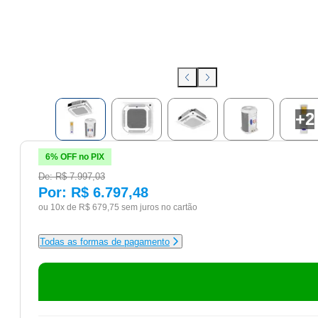
+
2
6% OFF no PIX
De:
R$ 7.997,03
Por:
R$ 6.797,48
ou 10x de
R$ 679,75
sem juros no cartão
Todas as formas de pagamento