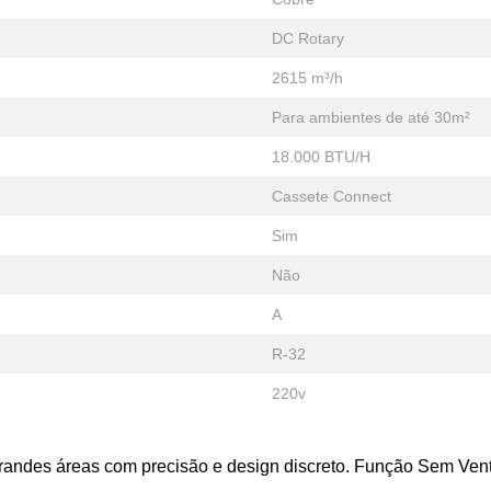
DC Rotary
2615 m³/h
Para ambientes de até 30m²
18.000 BTU/H
Cassete Connect
Sim
Não
A
R-32
220v
 grandes áreas com precisão e design discreto. Função Sem Ven