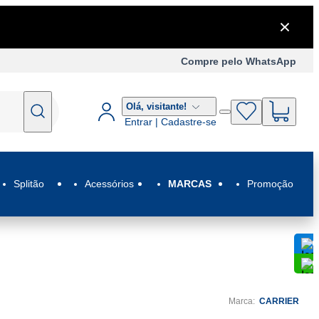
Compre pelo WhatsApp
Olá,
visitante!
Entrar | Cadastre-se
Splitão
Acessórios
MARCAS
Promoção
C
C
Marca:
CARRIER