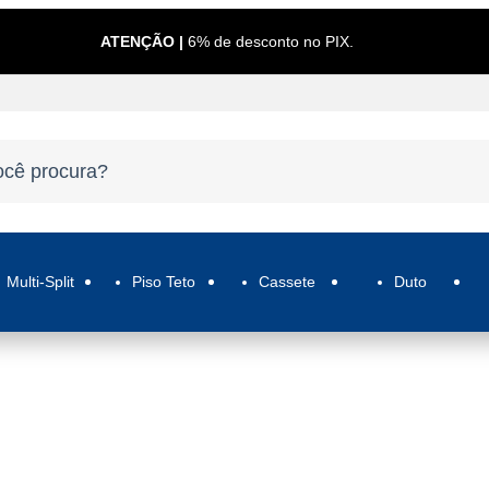
ATENÇÃO |
6% de desconto no PIX.
Multi-Split
Piso Teto
Cassete
Duto