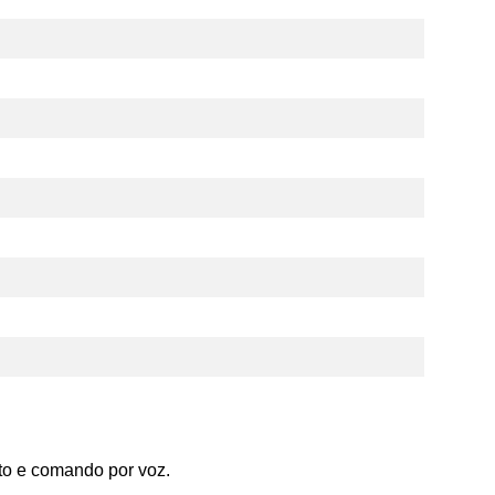
X
Ar Condicionado Split Cassete 4 Vias Carrier
Inverter 18.000 BTU/h Quente/Frio 220v R-32 |
40KVQF18C5
De:
R$ 7.997,03
Por:
R$ 6.797,48
ou 10x de
R$ 679,75
s/juros
R$ 6.389,63
À vista
(Desconto 6% no PIX)
COMPRAR
to e comando por voz.