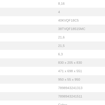
8,16
4
40KVQF18C5
38TVQF18515MC
21,6
21,5
6,3
830 x 205 x 830
471 x 698 x 551
950 x 55 x 950
7898943241313
7898943241511
Cobre