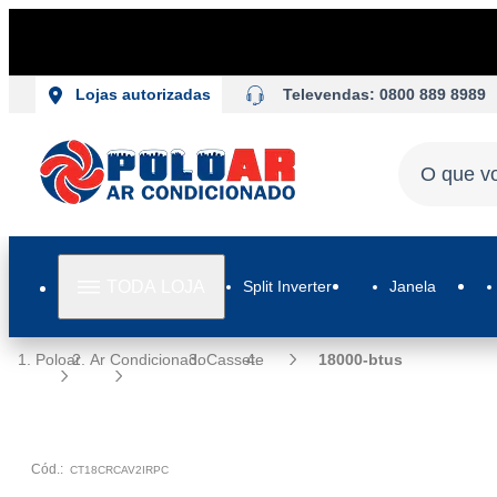
Televendas: 0800 889 8989
Lojas autorizadas
TODA LOJA
Split Inverter
Janela
Poloar
Ar Condicionado
Cassete
18000-btus
Cód.:
CT18CRCAV2IRPC