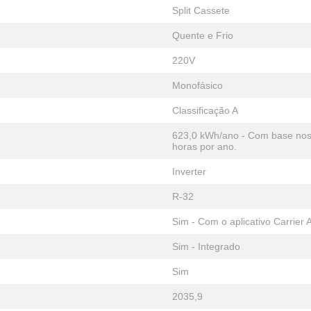
Split Cassete
Quente e Frio
220V
Monofásico
Classificação A
623,0 kWh/ano - Com base nos 
horas por ano.
Inverter
R-32
Sim - Com o aplicativo Carrier A
Sim - Integrado
Sim
2035,9