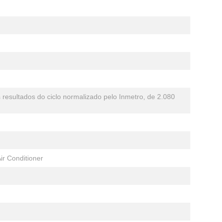
resultados do ciclo normalizado pelo Inmetro, de 2.080
ir Conditioner