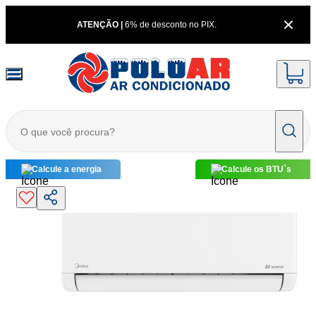
ATENÇÃO |
6% de desconto no PIX.
Calcule a energia
Calcule os BTU`s