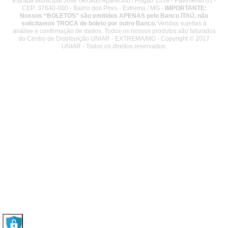
Estrada Municipal Jose Geraldo Aparecido / Fisgão 2539 - Pavimento 01 -
CEP: 37640-000 - Bairro dos Pires - Extrema / MG -
IMPORTANTE:
Nossos “BOLETOS” são emitidos APENAS pelo Banco ITAÚ, não
solicitamos TROCA de boleto por outro Banco.
Vendas sujeitas à
análise e confirmação de dados. Todos os nossos produtos são faturados
do Centro de Distribuição UNIAR - EXTREMA/MG - Copyright © 2017
UNIAR - Todos os direitos reservados.