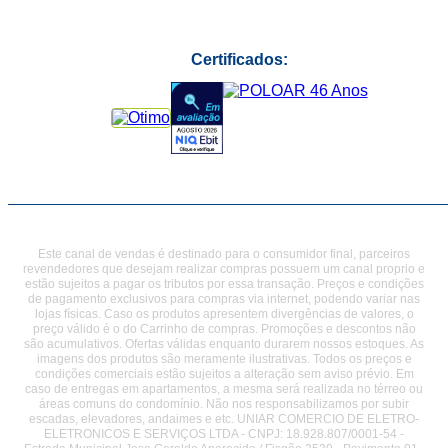
Certificados:
Este canal de vendas é destinado para o consumidor final, parceiros
revendedores que desejam realizar compras possuem um canal proprio e
estão sujeitos a pagar os tributos por essa transação. Preços e condições
de pagamento exclusivos para compras via internet, podendo variar nas
lojas físicas. Caso os produtos apresentem divergências de valores, o
preço válido é o do Carrinho de compras. Promoções e descontos não
são acumulativos. Ofertas válidas enquanto durarem nossos estoques. As
imagens dos produtos são meramente ilustrativas. Todos os preços e
condições comerciais estão sujeitos a alteração sem aviso prévio. Em
caso de entregas em apartamentos, a mesma será realizada no térreo ou
áreas comuns do condomínio. Não nos responsabilizamos por subir
escadas, elevadores, andaimes e etc. UNIAR COMERCIO DE ELETRO-
ELETRONICOS E SERVIÇOS LTDA - CNPJ: 18.928.807/0001-54 -