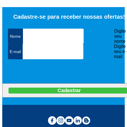
Cadastre-se para receber nossas ofertas!
Digite
seu
nome
Digite
seu e-
mail
Cadastrar