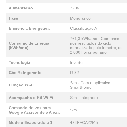
Alimentação
220V
Fase
Monofásico
Eficiência Energética
Classificação A
761,3 kWh/ano - Com base
Consumo de Energia
nos resultados do ciclo
(kWh/ano)
normalizado pelo Inmetro, de
2.080 horas por ano.
Tecnologia
Inverter
Gás Refrigerante
R-32
Sim - Com o aplicativo
Função Wi-Fi
SmartHome
Acompanha o Kit Wi-Fi
Sim - Integrado
Comando de voz com
Sim
Google Assistente e Alexa
Modelo Evaporadora 1
42EFVCA22M5