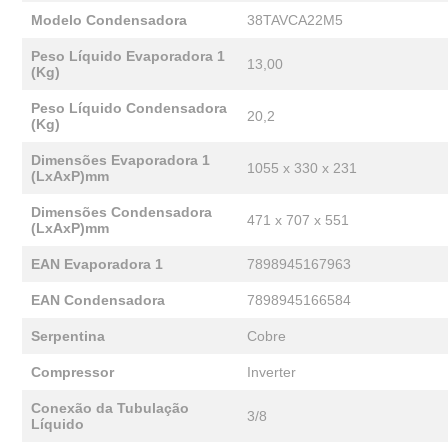
Modelo Condensadora
38TAVCA22M5
Peso Líquido Evaporadora 1
13,00
(Kg)
Peso Líquido Condensadora
20,2
(Kg)
Dimensões Evaporadora 1
1055 x 330 x 231
(LxAxP)mm
Dimensões Condensadora
471 x 707 x 551
(LxAxP)mm
EAN Evaporadora 1
7898945167963
EAN Condensadora
7898945166584
Serpentina
Cobre
Compressor
Inverter
Conexão da Tubulação
3/8
Líquido