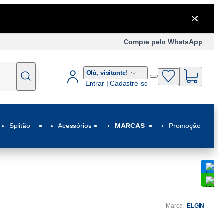
Compre pelo WhatsApp
Olá,
visitante!
Entrar | Cadastre-se
Splitão
Acessórios
MARCAS
Promoção
C
C
Marca:
ELGIN