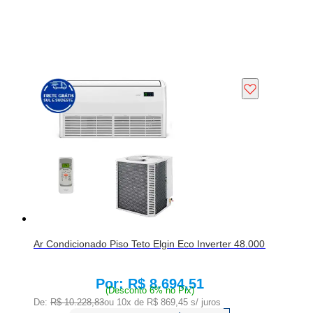
Ar Condicionado Piso Teto Elgin Eco Inverter 48.000 BTU/h 
R$ 8.694,51
Price:
(Desconto 6% no Pix)
De:
R$ 10.228,83
ou 10x de
R$ 869,45
s/ juros