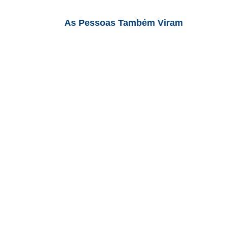
As Pessoas Também Viram
Frio 220v R-32 | PVFC48C2DAVA