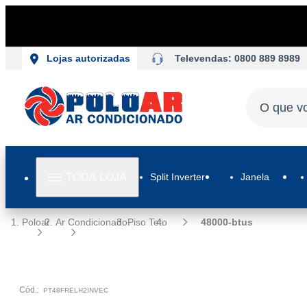
Televendas: 0800 889 8989
Lojas autorizadas
TODA LOJA
Split Inverter
Janela
Poloar
Ar Condicionado
Piso Teto
48000-btus
Cód.:
PT48FRELH2INVEC