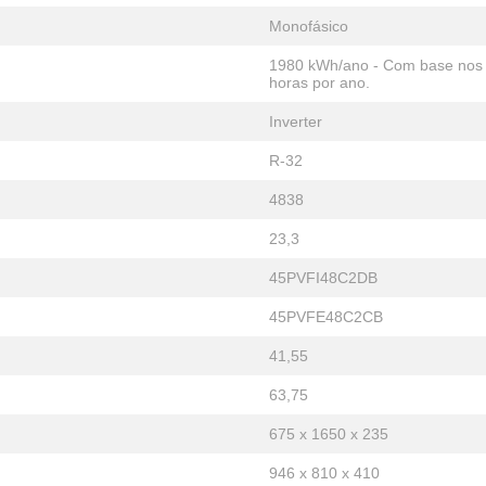
Monofásico
1980 kWh/ano - Com base nos r
horas por ano.
Inverter
R-32
4838
23,3
45PVFI48C2DB
45PVFE48C2CB
41,55
63,75
675 x 1650 x 235
946 x 810 x 410