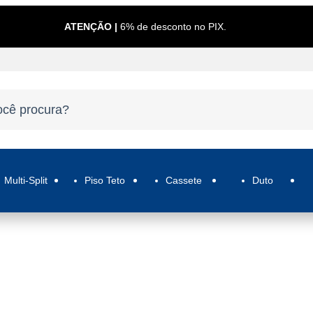
ATENÇÃO |
6% de desconto no PIX.
Multi-Split
Piso Teto
Cassete
Duto