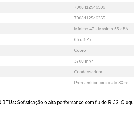
7908412546396
7908412546365
Mínimo 47 - Máximo 55 dBA
65 dB(A)
Cobre
3700 m³/h
Condensadora
Para ambientes de até 80m²
 BTUs: Sofisticação e alta performance com fluído R-32. O equil