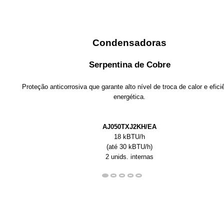
Condensadoras
Serpentina de Cobre
Proteção anticorrosiva que garante alto nível de troca de calor e efici
energética.
AJ050TXJ2KH/EA
18 kBTU/h
(até 30 kBTU/h)
2 unids. internas
Endereçamento com um botão