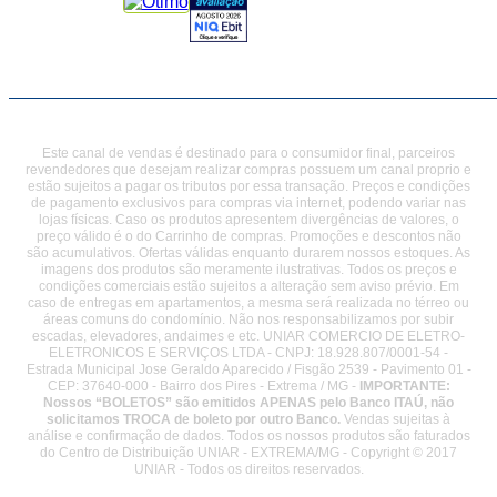
Este canal de vendas é destinado para o consumidor final, parceiros
revendedores que desejam realizar compras possuem um canal proprio e
estão sujeitos a pagar os tributos por essa transação. Preços e condições
de pagamento exclusivos para compras via internet, podendo variar nas
lojas físicas. Caso os produtos apresentem divergências de valores, o
preço válido é o do Carrinho de compras. Promoções e descontos não
são acumulativos. Ofertas válidas enquanto durarem nossos estoques. As
imagens dos produtos são meramente ilustrativas. Todos os preços e
condições comerciais estão sujeitos a alteração sem aviso prévio. Em
caso de entregas em apartamentos, a mesma será realizada no térreo ou
áreas comuns do condomínio. Não nos responsabilizamos por subir
escadas, elevadores, andaimes e etc. UNIAR COMERCIO DE ELETRO-
ELETRONICOS E SERVIÇOS LTDA - CNPJ: 18.928.807/0001-54 -
Estrada Municipal Jose Geraldo Aparecido / Fisgão 2539 - Pavimento 01 -
CEP: 37640-000 - Bairro dos Pires - Extrema / MG -
IMPORTANTE:
Nossos “BOLETOS” são emitidos APENAS pelo Banco ITAÚ, não
solicitamos TROCA de boleto por outro Banco.
Vendas sujeitas à
análise e confirmação de dados. Todos os nossos produtos são faturados
do Centro de Distribuição UNIAR - EXTREMA/MG - Copyright © 2017
UNIAR - Todos os direitos reservados.