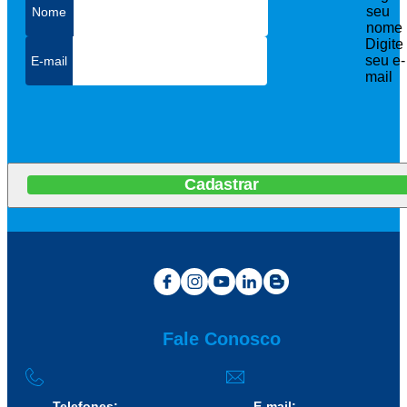
seu
nome
Digite
seu e-
mail
Cadastrar
Fale Conosco
Telefones:
E-mail: