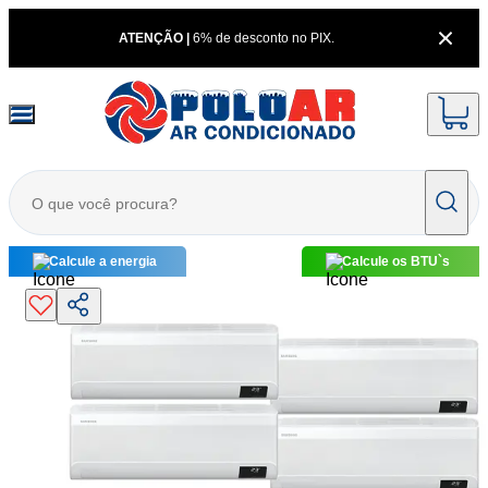
ATENÇÃO |
6% de desconto no PIX.
Calcule a energia
Calcule os BTU`s