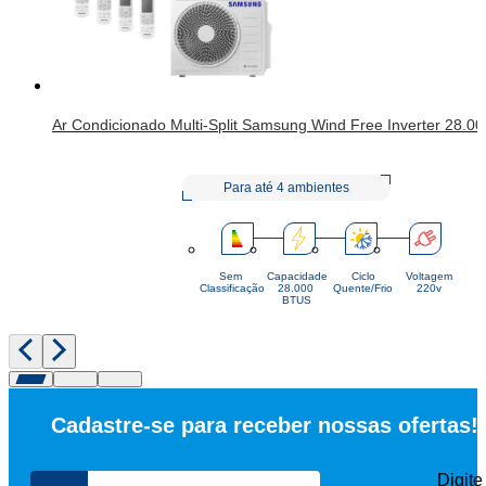
Ar Condicionado Multi-Split Samsung Wind Free Inverter 28.0
Para até 4 ambientes
Sem
Capacidade
Ciclo
Voltagem
Classificação
28.000 
Quente/Frio
220v
BTUS
Cadastre-se para receber nossas ofertas!
Digite