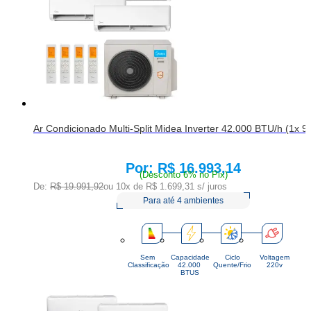
Ar Condicionado Multi-Split Midea Inverter 42.000 BTU/h (1x 9
R$ 16.993,14
Price:
(Desconto 6% no Pix)
De:
R$ 19.991,92
ou 10x de
R$ 1.699,31
s/ juros
Para até 4 ambientes
Sem
Capacidade
Ciclo
Voltagem
Classificação
42.000 
Quente/Frio
220v
BTUS