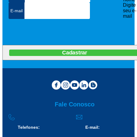
Digite
seu e-
mail
Cadastrar
Fale Conosco
Telefones:
E-mail: