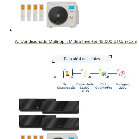
Ar Condicionado Multi Split Midea Inverter 42.000 BTU/h (1x 9
Para até 4 ambientes
Sem
Capacidade
Ciclo
Voltagem
Classificação
42.000 
Quente/Frio
220v
BTUS