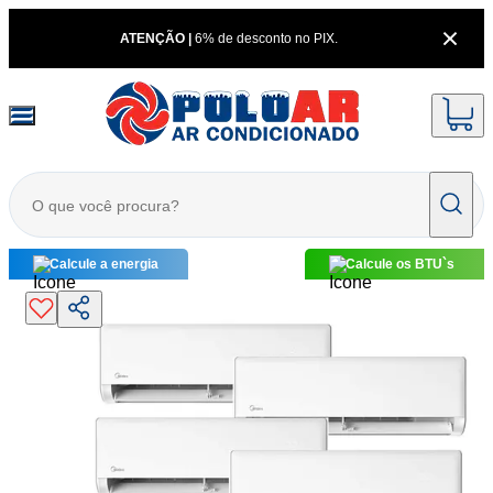
ATENÇÃO |
6% de desconto no PIX.
Calcule a energia
Calcule os BTU`s