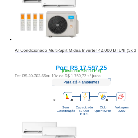
Ar Condicionado Multi-Split Midea Inverter 42.000 BTU/h (3x 1
R$ 17.597,25
Price:
(Desconto 6% no Pix)
De:
R$ 20.702,65
ou 10x de
R$ 1.759,73
s/ juros
Para até 4 ambientes
Sem
Capacidade
Ciclo
Voltagem
Classificação
42.000 
Quente/Frio
220v
BTUS