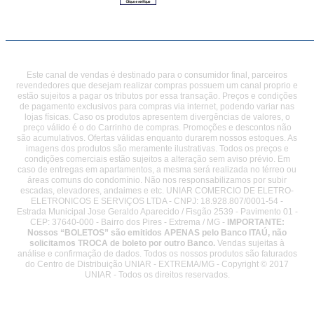
Este canal de vendas é destinado para o consumidor final, parceiros
revendedores que desejam realizar compras possuem um canal proprio e
estão sujeitos a pagar os tributos por essa transação. Preços e condições
de pagamento exclusivos para compras via internet, podendo variar nas
lojas físicas. Caso os produtos apresentem divergências de valores, o
preço válido é o do Carrinho de compras. Promoções e descontos não
são acumulativos. Ofertas válidas enquanto durarem nossos estoques. As
imagens dos produtos são meramente ilustrativas. Todos os preços e
condições comerciais estão sujeitos a alteração sem aviso prévio. Em
caso de entregas em apartamentos, a mesma será realizada no térreo ou
áreas comuns do condomínio. Não nos responsabilizamos por subir
escadas, elevadores, andaimes e etc. UNIAR COMERCIO DE ELETRO-
ELETRONICOS E SERVIÇOS LTDA - CNPJ: 18.928.807/0001-54 -
Estrada Municipal Jose Geraldo Aparecido / Fisgão 2539 - Pavimento 01 -
CEP: 37640-000 - Bairro dos Pires - Extrema / MG -
IMPORTANTE:
Nossos “BOLETOS” são emitidos APENAS pelo Banco ITAÚ, não
solicitamos TROCA de boleto por outro Banco.
Vendas sujeitas à
análise e confirmação de dados. Todos os nossos produtos são faturados
do Centro de Distribuição UNIAR - EXTREMA/MG - Copyright © 2017
UNIAR - Todos os direitos reservados.