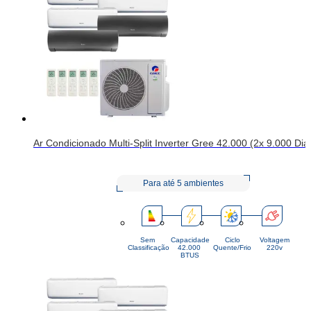
Ar Condicionado Multi-Split Inverter Gree 42.000 (2x 9.000 D
Para até 5 ambientes
Sem
Capacidade
Ciclo
Voltagem
Classificação
42.000 
Quente/Frio
220v
BTUS