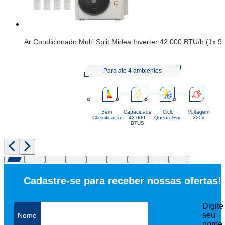
Ar Condicionado Multi Split Midea Inverter 42.000 BTU/h (1x 9
Para até 4 ambientes
Sem
Capacidade
Ciclo
Voltagem
Classificação
42.000 
Quente/Frio
220v
BTUS
Cadastre-se para receber nossas ofertas!
Digite
seu
nome