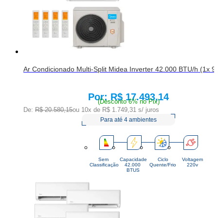
Ar Condicionado Multi-Split Midea Inverter 42.000 BTU/h (1x 9
R$ 17.493,14
Price:
(Desconto 6% no Pix)
De:
R$ 20.580,15
ou 10x de
R$ 1.749,31
s/ juros
Para até 4 ambientes
Sem
Capacidade
Ciclo
Voltagem
Classificação
42.000 
Quente/Frio
220v
BTUS