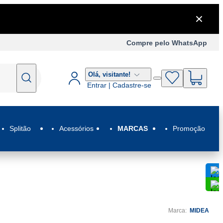
Compre pelo WhatsApp
Olá,
visitante!
Entrar | Cadastre-se
Splitão
Acessórios
MARCAS
Promoção
C
C
Marca:
MIDEA