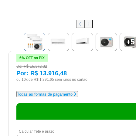
+
5
6% OFF no PIX
De:
R$ 16.372,32
Por:
R$ 13.916,48
ou 10x de
R$ 1.391,65
sem juros no cartão
Todas as formas de pagamento
Calcular frete e prazo