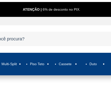
ATENÇÃO |
6% de desconto no PIX.
Multi-Split
Piso Teto
Cassete
Duto