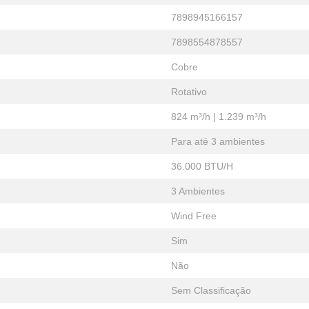
7898945166157
7898554878557
Cobre
Rotativo
824 m³/h | 1.239 m³/h
Para até 3 ambientes
36.000 BTU/H
3 Ambientes
Wind Free
Sim
Não
Sem Classificação