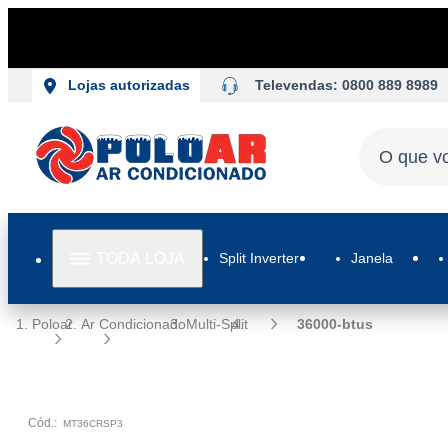
Televendas: 0800 889 8989
Lojas autorizadas
TODA LOJA
Split Inverter
Janela
Poloar
Ar Condicionado
Multi-Split
36000-btus
Cód.:
MT36CRSP3