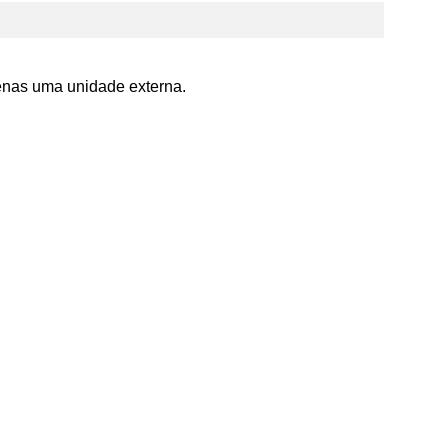
penas uma unidade externa.
X
Ar Condicionado Multi-Split LG ArtCool Invert
24.000 BTU/h (3x 7.000) Quente/Frio 220V
INDISPONÍVEL