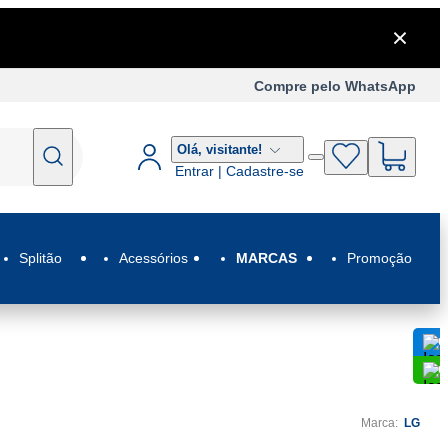
Compre pelo WhatsApp
Olá,
visitante!
Entrar | Cadastre-se
Splitão
Acessórios
MARCAS
Promoção
C
C
Marca:
LG