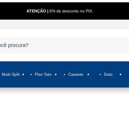
ATENÇÃO |
6% de desconto no PIX.
Multi-Split
Piso Teto
Cassete
Duto