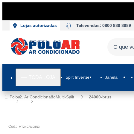
Televendas: 0800 889 8989
Lojas autorizadas
TODA LOJA
Split Inverter
Janela
Poloar
Ar Condicionado
Multi-Split
24000-btus
Cód.:
MT24CRLGIN3