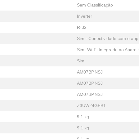
Sem Classificação
Inverter
R-32
Sim - Conectividade com o ap
Sim- Wi-Fi Integrado ao Aparel
Sim
AM07BP.NSJ
AM07BP.NSJ
AM07BP.NSJ
Z3UW24GFB1
9,1 kg
9,1 kg