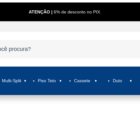
ATENÇÃO |
6% de desconto no PIX.
Multi-Split
Piso Teto
Cassete
Duto