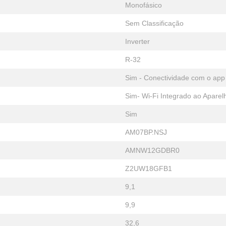
Monofásico
Sem Classificação
Inverter
R-32
Sim - Conectividade com o ap
Sim- Wi-Fi Integrado ao Aparel
Sim
AM07BP.NSJ
AMNW12GDBR0
Z2UW18GFB1
9,1
9,9
32,6