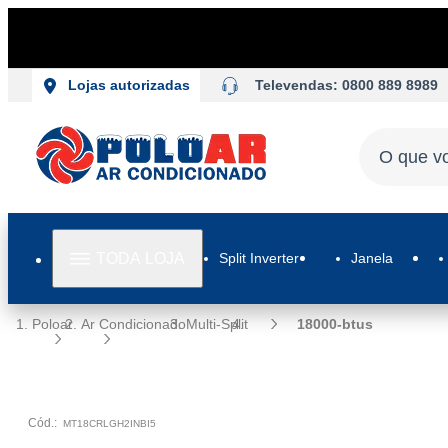
Televendas: 0800 889 8989
Lojas autorizadas
TODA LOJA
Split Inverter
Janela
Poloar
Ar Condicionado
Multi-Split
18000-btus
Cód.:
MT18CRLGH2INBI5