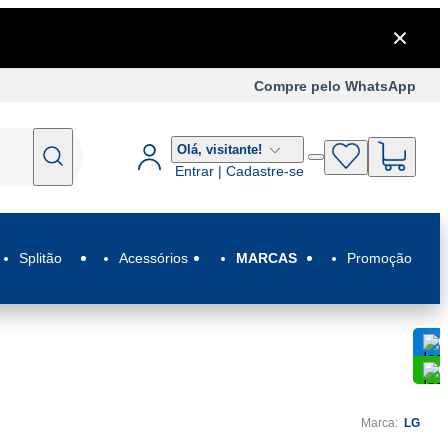
Compre pelo WhatsApp
Olá,
visitante!
Entrar | Cadastre-se
Splitão
Acessórios
MARCAS
Promoção
C
C
Marca:
LG