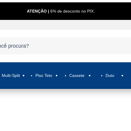
ATENÇÃO |
6% de desconto no PIX.
Multi-Split
Piso Teto
Cassete
Duto