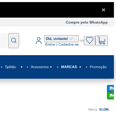
Compre pelo WhatsApp
Olá,
visitante!
Entrar | Cadastre-se
Splitão
Acessórios
MARCAS
Promoção
C
C
Marca:
ELGIN