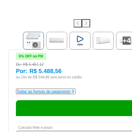
+
4
6% OFF no PIX
De:
R$ 6.457,12
Por:
R$ 5.488,56
ou 10x de
R$ 548,86
sem juros no cartão
Todas as formas de pagamento
Calcular frete e prazo