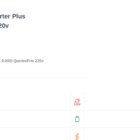
rter Plus
20v
x 9.000) Quente/Frio 220v