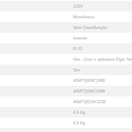
220V
Monofásico
Sem Classificação
Inverter
R-32
Sim - Com o aplicativo Elgin Sm
Sim
45MTQI09C2WB
45MTQI09C2WB
45MTQE18C2CB
6.5 Kg
6.5 Kg