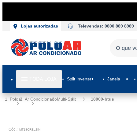
Televendas: 0800 889 8989
Lojas autorizadas
TODA LOJA
Split Inverter
Janela
Poloar
Ar Condicionado
Multi-Split
18000-btus
Cód.:
MT18CREL2IN