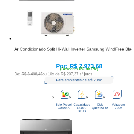
Ar Condicionado Split Hi-Wall Inverter Samsung WindFree Bl
R$ 2.973,68
Price:
(Desconto 6% no Pix)
De:
R$ 3.498,45
ou 10x de
R$ 297,37
s/ juros
Para ambientes de até 20m²
Selo Procel
Capacidade
Ciclo
Voltagem
Classe A
12.000 
Quente/Frio
220v
BTUS