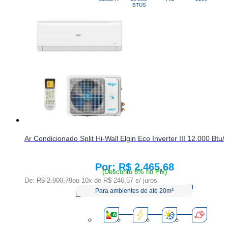
BTUS
Ar Condicionado Split Hi-Wall Elgin Eco Inverter III 12.000 Btu
R$ 2.465,68
Price:
(Desconto 6% no Pix)
De:
R$ 2.900,79
ou 10x de
R$ 246,57
s/ juros
Para ambientes de até 20m²