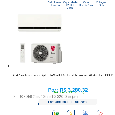
Selo Procel
Capacidade
Ciclo
Voltagem
Classe A
12.000 
Quente/Frio
220v
BTUS
Ar-Condicionado Split Hi-Wall LG Dual Inverter AI Air 12.000
R$ 3.280,32
Price:
(Desconto 6% no Pix)
De:
R$ 3.859,20
ou 10x de
R$ 328,03
s/ juros
Para ambientes de até 20m²