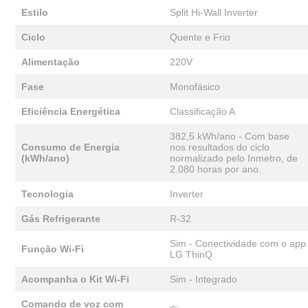
Estilo
Split Hi-Wall Inverter
Ciclo
Quente e Frio
Alimentação
220V
Fase
Monofásico
Eficiência Energética
Classificação A
382,5 kWh/ano - Com base
Consumo de Energia
nos resultados do ciclo
(kWh/ano)
normalizado pelo Inmetro, de
2.080 horas por ano.
Tecnologia
Inverter
Gás Refrigerante
R-32
Sim - Conectividade com o app
Função Wi-Fi
LG ThinQ
Acompanha o Kit Wi-Fi
Sim - Integrado
Comando de voz com