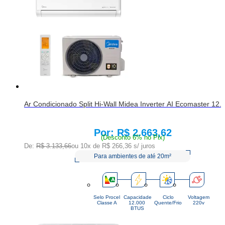
Ar Condicionado Split Hi-Wall Midea Inverter AI Ecomaster 12
R$ 2.663,62
Price:
(Desconto 6% no Pix)
De:
R$ 3.133,66
ou 10x de
R$ 266,36
s/ juros
Para ambientes de até 20m²
Selo Procel
Capacidade
Ciclo
Voltagem
Classe A
12.000 
Quente/Frio
220v
BTUS