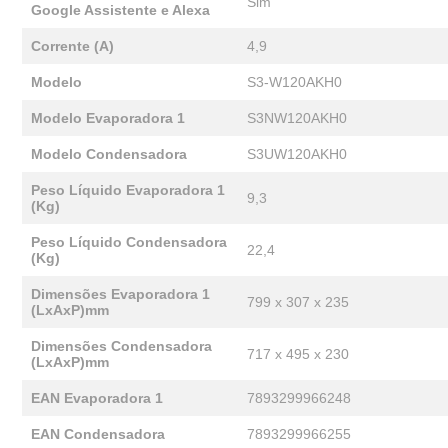
Sim
Google Assistente e Alexa
Corrente (A)
4,9
Modelo
S3-W120AKH0
Modelo Evaporadora 1
S3NW120AKH0
Modelo Condensadora
S3UW120AKH0
Peso Líquido Evaporadora 1
9,3
(Kg)
Peso Líquido Condensadora
22,4
(Kg)
Dimensões Evaporadora 1
799 x 307 x 235
(LxAxP)mm
Dimensões Condensadora
717 x 495 x 230
(LxAxP)mm
EAN Evaporadora 1
7893299966248
EAN Condensadora
7893299966255