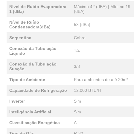
Nível de Ruído Evaporadora
Máximo 42 (dBA) | Mínimo 19
1 (dBa)
(dBA)
Nível de Ruído
53 (dBa)
Condensadora(dBa)
Serpentina
Cobre
Conexão da Tubulação
1/4
Líquido
Conexão da Tubulação
3/8
Sucção
Tipo de Ambiente
Para ambientes de até 20m²
Capacidade de Refrigeração
12.000 BTU/H
Inverter
Sim
Inteligência Artificial
Sim
Classificação Energética
A
Tipo de Gás
R-32