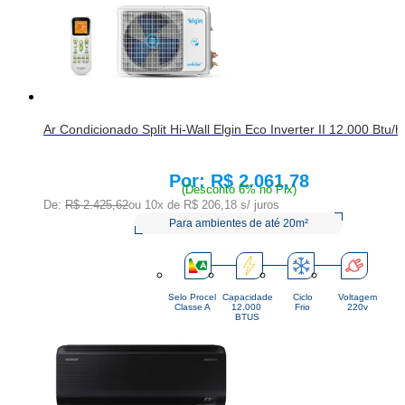
Ar Condicionado Split Hi-Wall Elgin Eco Inverter II 12.000 Btu/h
R$ 2.061,78
Price:
(Desconto 6% no Pix)
De:
R$ 2.425,62
ou 10x de
R$ 206,18
s/ juros
Para ambientes de até 20m²
Selo Procel
Capacidade
Ciclo
Voltagem
Classe A
12.000 
Frio
220v
BTUS