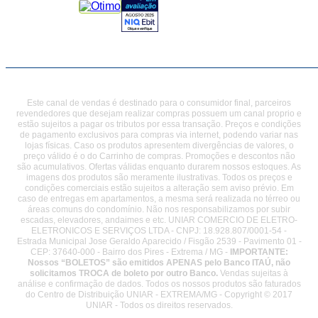
Este canal de vendas é destinado para o consumidor final, parceiros
revendedores que desejam realizar compras possuem um canal proprio e
estão sujeitos a pagar os tributos por essa transação. Preços e condições
de pagamento exclusivos para compras via internet, podendo variar nas
lojas físicas. Caso os produtos apresentem divergências de valores, o
preço válido é o do Carrinho de compras. Promoções e descontos não
são acumulativos. Ofertas válidas enquanto durarem nossos estoques. As
imagens dos produtos são meramente ilustrativas. Todos os preços e
condições comerciais estão sujeitos a alteração sem aviso prévio. Em
caso de entregas em apartamentos, a mesma será realizada no térreo ou
áreas comuns do condomínio. Não nos responsabilizamos por subir
escadas, elevadores, andaimes e etc. UNIAR COMERCIO DE ELETRO-
ELETRONICOS E SERVIÇOS LTDA - CNPJ: 18.928.807/0001-54 -
Estrada Municipal Jose Geraldo Aparecido / Fisgão 2539 - Pavimento 01 -
CEP: 37640-000 - Bairro dos Pires - Extrema / MG -
IMPORTANTE:
Nossos “BOLETOS” são emitidos APENAS pelo Banco ITAÚ, não
solicitamos TROCA de boleto por outro Banco.
Vendas sujeitas à
análise e confirmação de dados. Todos os nossos produtos são faturados
do Centro de Distribuição UNIAR - EXTREMA/MG - Copyright © 2017
UNIAR - Todos os direitos reservados.