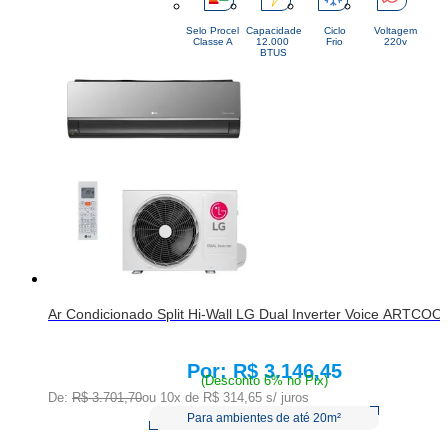
Selo Procel
Capacidade
Ciclo
Voltagem
Classe A
12.000 
Frio
220v
BTUS
Ar Condicionado Split Hi-Wall LG Dual Inverter Voice ARTCO
R$ 3.146,45
Price:
(Desconto 6% no Pix)
De:
R$ 3.701,70
ou 10x de
R$ 314,65
s/ juros
Para ambientes de até 20m²