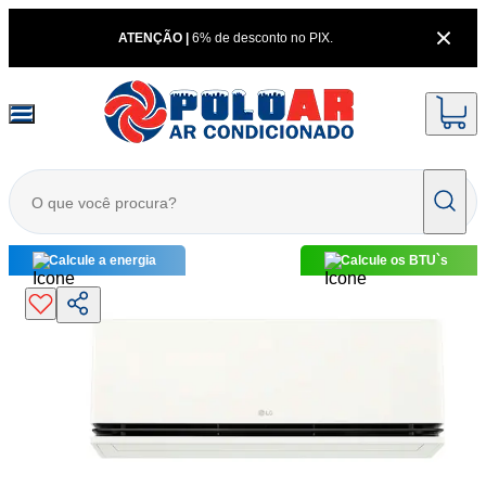
ATENÇÃO |
6% de desconto no PIX.
Calcule a energia
Calcule os BTU`s