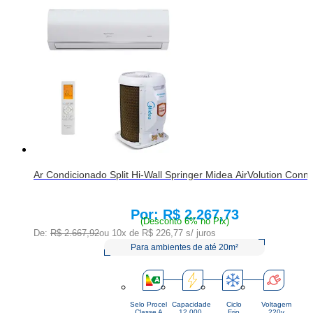
Ar Condicionado Split Hi-Wall Springer Midea AirVolution Conn
R$ 2.267,73
Price:
(Desconto 6% no Pix)
De:
R$ 2.667,92
ou 10x de
R$ 226,77
s/ juros
Para ambientes de até 20m²
Selo Procel
Capacidade
Ciclo
Voltagem
Classe A
12.000 
Frio
220v