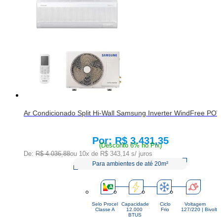
Ar Condicionado Split Hi-Wall Samsung Inverter WindFree PO
R$ 3.431,35
Price:
(Desconto 6% no Pix)
De:
R$ 4.036,88
ou 10x de
R$ 343,14
s/ juros
Para ambientes de até 20m²
Selo Procel
Capacidade
Ciclo
Voltagem
Classe A
12.000 
Frio
127/220 | Bivolt
BTUS