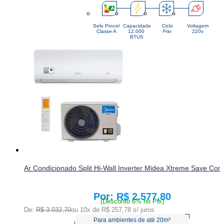
Selo Procel
Capacidade
Ciclo
Voltagem
Classe A
12.000 
Frio
220v
BTUS
Ar Condicionado Split Hi-Wall Inverter Midea Xtreme Save C
R$ 2.577,80
Price:
(Desconto 6% no Pix)
De:
R$ 3.032,70
ou 10x de
R$ 257,78
s/ juros
Para ambientes de até 20m²