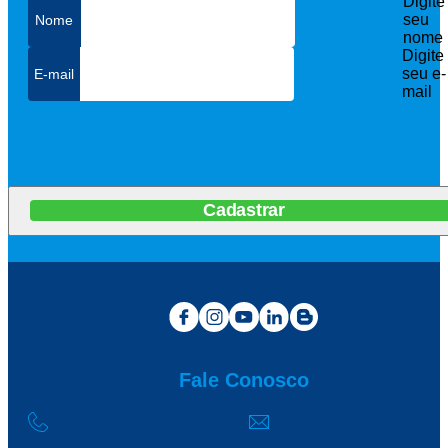
Digite
seu
nome
Digite
seu e-
mail
Cadastrar
Fale Conosco