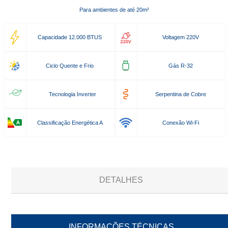
Para ambientes de até 20m²
Capacidade 12.000 BTUS
Voltagem 220V
Ciclo Quente e Frio
Gás R-32
Tecnologia Inverter
Serpentina de Cobre
Classificação Energética A
Conexão Wi-Fi
DETALHES
INFORMAÇÕES TÉCNICAS