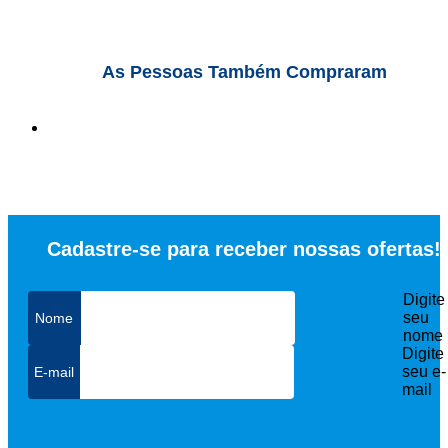
As Pessoas Também Compraram
Cadastre-se para receber nossas ofertas!
Digite
seu
nome
Digite
seu e-
mail