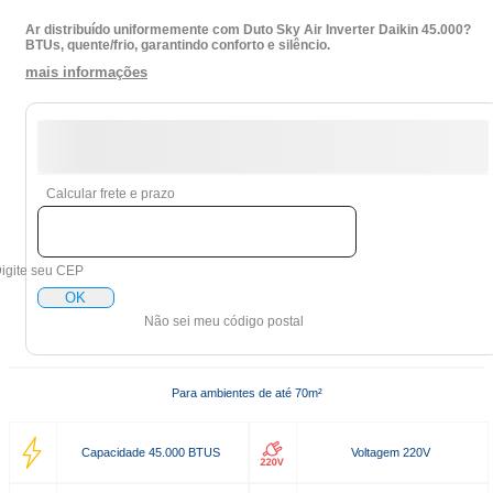
Ar distribuído uniformemente com Duto Sky Air Inverter Daikin 45.000?
BTUs, quente/frio, garantindo conforto e silêncio.
mais informações
Calcular frete e prazo
igite seu CEP
OK
Não sei meu código postal
Para ambientes de até 70m²
Capacidade 45.000 BTUS
Voltagem 220V