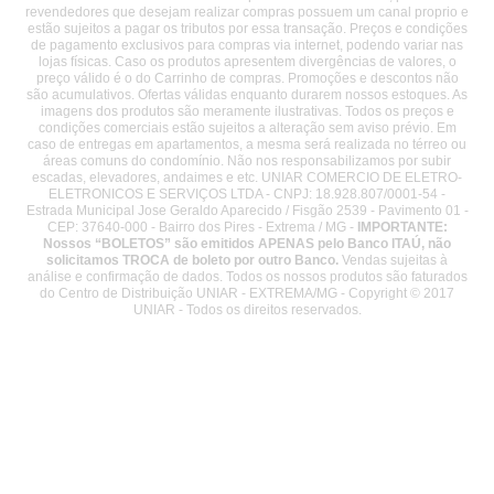
revendedores que desejam realizar compras possuem um canal proprio e
estão sujeitos a pagar os tributos por essa transação. Preços e condições
de pagamento exclusivos para compras via internet, podendo variar nas
lojas físicas. Caso os produtos apresentem divergências de valores, o
preço válido é o do Carrinho de compras. Promoções e descontos não
são acumulativos. Ofertas válidas enquanto durarem nossos estoques. As
imagens dos produtos são meramente ilustrativas. Todos os preços e
condições comerciais estão sujeitos a alteração sem aviso prévio. Em
caso de entregas em apartamentos, a mesma será realizada no térreo ou
áreas comuns do condomínio. Não nos responsabilizamos por subir
escadas, elevadores, andaimes e etc. UNIAR COMERCIO DE ELETRO-
ELETRONICOS E SERVIÇOS LTDA - CNPJ: 18.928.807/0001-54 -
Estrada Municipal Jose Geraldo Aparecido / Fisgão 2539 - Pavimento 01 -
CEP: 37640-000 - Bairro dos Pires - Extrema / MG -
IMPORTANTE:
Nossos “BOLETOS” são emitidos APENAS pelo Banco ITAÚ, não
solicitamos TROCA de boleto por outro Banco.
Vendas sujeitas à
análise e confirmação de dados. Todos os nossos produtos são faturados
do Centro de Distribuição UNIAR - EXTREMA/MG - Copyright © 2017
UNIAR - Todos os direitos reservados.