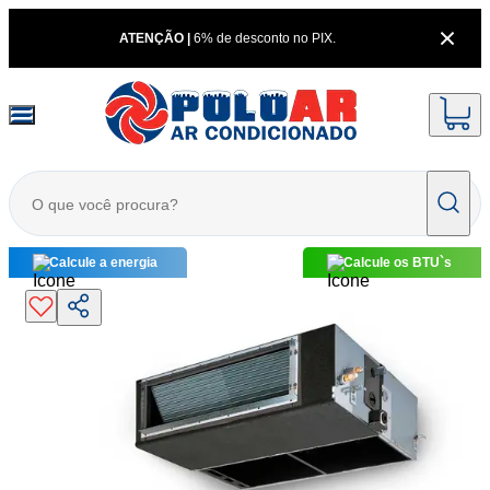
ATENÇÃO |
6% de desconto no PIX.
Calcule a energia
Calcule os BTU`s