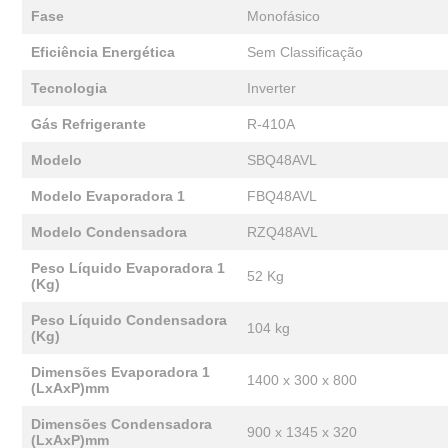
Fase
Monofásico
Eficiência Energética
Sem Classificação
Tecnologia
Inverter
Gás Refrigerante
R-410A
Modelo
SBQ48AVL
Modelo Evaporadora 1
FBQ48AVL
Modelo Condensadora
RZQ48AVL
Peso Líquido Evaporadora 1
52 Kg
(Kg)
Peso Líquido Condensadora
104 kg
(Kg)
Dimensões Evaporadora 1
1400 x 300 x 800
(LxAxP)mm
Dimensões Condensadora
900 x 1345 x 320
(LxAxP)mm