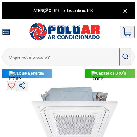
ATENÇÃO |
6% de desconto no PIX.
Calcule a energia
Calcule os BTU`s