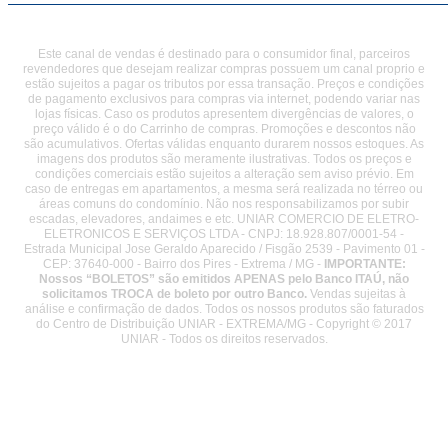
Este canal de vendas é destinado para o consumidor final, parceiros
revendedores que desejam realizar compras possuem um canal proprio e
estão sujeitos a pagar os tributos por essa transação. Preços e condições
de pagamento exclusivos para compras via internet, podendo variar nas
lojas físicas. Caso os produtos apresentem divergências de valores, o
preço válido é o do Carrinho de compras. Promoções e descontos não
são acumulativos. Ofertas válidas enquanto durarem nossos estoques. As
imagens dos produtos são meramente ilustrativas. Todos os preços e
condições comerciais estão sujeitos a alteração sem aviso prévio. Em
caso de entregas em apartamentos, a mesma será realizada no térreo ou
áreas comuns do condomínio. Não nos responsabilizamos por subir
escadas, elevadores, andaimes e etc. UNIAR COMERCIO DE ELETRO-
ELETRONICOS E SERVIÇOS LTDA - CNPJ: 18.928.807/0001-54 -
Estrada Municipal Jose Geraldo Aparecido / Fisgão 2539 - Pavimento 01 -
CEP: 37640-000 - Bairro dos Pires - Extrema / MG -
IMPORTANTE:
Nossos “BOLETOS” são emitidos APENAS pelo Banco ITAÚ, não
solicitamos TROCA de boleto por outro Banco.
Vendas sujeitas à
análise e confirmação de dados. Todos os nossos produtos são faturados
do Centro de Distribuição UNIAR - EXTREMA/MG - Copyright © 2017
UNIAR - Todos os direitos reservados.