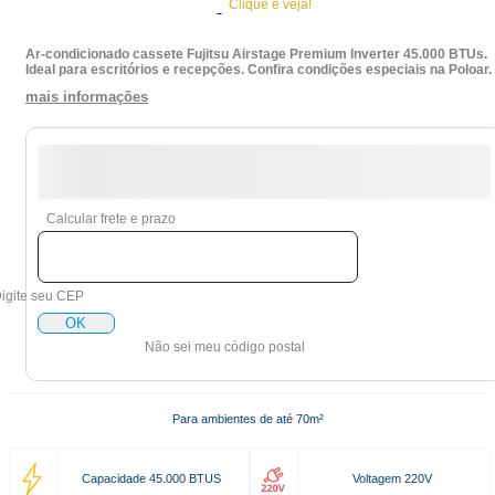
Clique e veja!
Ar-condicionado cassete Fujitsu Airstage Premium Inverter 45.000 BTUs.
Ideal para escritórios e recepções. Confira condições especiais na Poloar.
mais informações
Calcular frete e prazo
igite seu CEP
OK
Não sei meu código postal
Para ambientes de até 70m²
Capacidade 45.000 BTUS
Voltagem 220V