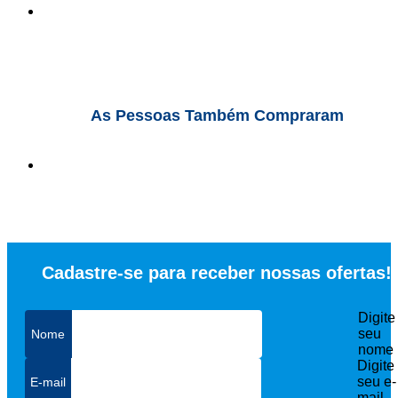
As Pessoas Também Compraram
Cadastre-se para receber nossas ofertas!
Digite
seu
nome
Digite
seu e-
mail