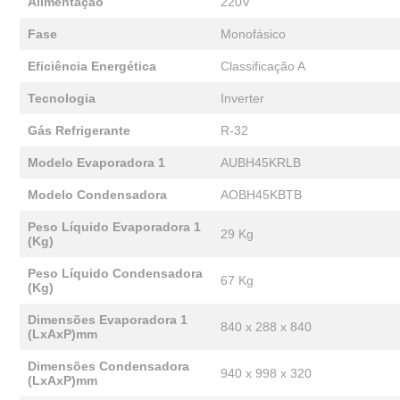
Alimentação
220V
Fase
Monofásico
Eficiência Energética
Classificação A
Tecnologia
Inverter
Gás Refrigerante
R-32
Modelo Evaporadora 1
AUBH45KRLB
Modelo Condensadora
AOBH45KBTB
Peso Líquido Evaporadora 1
29 Kg
(Kg)
Peso Líquido Condensadora
67 Kg
(Kg)
Dimensões Evaporadora 1
840 x 288 x 840
(LxAxP)mm
Dimensões Condensadora
940 x 998 x 320
(LxAxP)mm