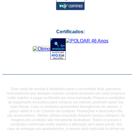
Certificados:
Este canal de vendas é destinado para o consumidor final, parceiros
revendedores que desejam realizar compras possuem um canal proprio e
estão sujeitos a pagar os tributos por essa transação. Preços e condições
de pagamento exclusivos para compras via internet, podendo variar nas
lojas físicas. Caso os produtos apresentem divergências de valores, o
preço válido é o do Carrinho de compras. Promoções e descontos não
são acumulativos. Ofertas válidas enquanto durarem nossos estoques. As
imagens dos produtos são meramente ilustrativas. Todos os preços e
condições comerciais estão sujeitos a alteração sem aviso prévio. Em
caso de entregas em apartamentos, a mesma será realizada no térreo ou