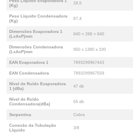
Peso Líquido Evaporadora 1
28,5
(Kg)
Peso Líquido Condensadora
87,4
(Kg)
Dimensões Evaporadora 1
840 × 288 × 840
(LxAxP)mm
Dimensões Condensadora
950 x 1380 x 330
(LxAxP)mm
EAN Evaporadora 1
7893299967443
EAN Condensadora
7893299967559
Nível de Ruído Evaporadora
47 db
1 (dBa)
Nível de Ruído
55 db
Condensadora(dBa)
Serpentina
Cobre
Conexão da Tubulação
3/8
Líquido