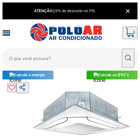
ATENÇÃO |
6% de desconto no PIX.
Calcule a energia
Calcule os BTU`s