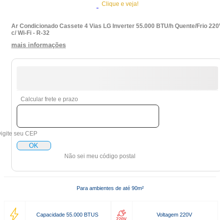
Clique e veja!
Ar Condicionado Cassete 4 Vias LG Inverter 55.000 BTU/h Quente/Frio 22
c/ Wi-Fi - R-32
mais informações
Calcular frete e prazo
igite seu CEP
OK
Não sei meu código postal
Para ambientes de até 90m²
Capacidade 55.000 BTUS
Voltagem 220V