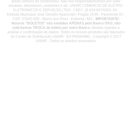
áreas comuns do condomínio. Não nos responsabilizamos por subir
escadas, elevadores, andaimes e etc. UNIAR COMERCIO DE ELETRO-
ELETRONICOS E SERVIÇOS LTDA - CNPJ: 18.928.807/0001-54 -
Estrada Municipal Jose Geraldo Aparecido / Fisgão 2539 - Pavimento 01 -
CEP: 37640-000 - Bairro dos Pires - Extrema / MG -
IMPORTANTE:
Nossos “BOLETOS” são emitidos APENAS pelo Banco ITAÚ, não
solicitamos TROCA de boleto por outro Banco.
Vendas sujeitas à
análise e confirmação de dados. Todos os nossos produtos são faturados
do Centro de Distribuição UNIAR - EXTREMA/MG - Copyright © 2017
UNIAR - Todos os direitos reservados.