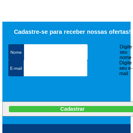
Cadastre-se para receber nossas ofertas!
Digite
seu
nome
Digite
seu e-
mail
Cadastrar