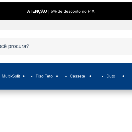
ATENÇÃO |
6% de desconto no PIX.
Multi-Split
Piso Teto
Cassete
Duto