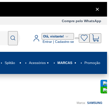
Compre pelo WhatsApp
Olá,
visitante!
Entrar | Cadastre-se
Splitão
Acessórios
MARCAS
Promoção
C
C
Marca:
SAMSUNG