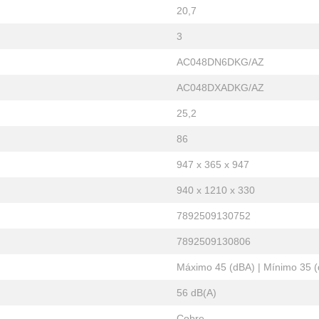
20,7
3
AC048DN6DKG/AZ
AC048DXADKG/AZ
25,2
86
947 x 365 x 947
940 x 1210 x 330
7892509130752
7892509130806
Máximo 45 (dBA) | Mínimo 35 
56 dB(A)
Cobre