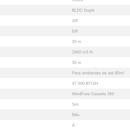
BLDC Duplo
3/8
5/8
30 m
1860 m3 /h
30 m
Para ambientes de até 80m²
47.000 BTU/H
WindFree Cassete 360
Sim
Não
A