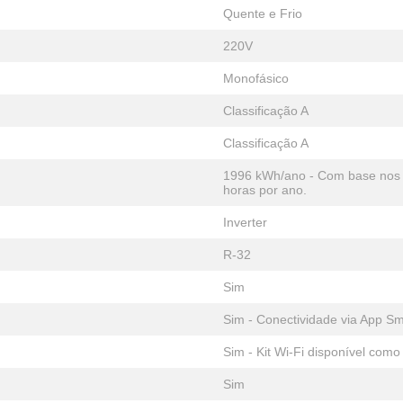
Quente e Frio
220V
Monofásico
Classificação A
Classificação A
1996 kWh/ano - Com base nos r
horas por ano.
Inverter
R-32
Sim
Sim - Conectividade via App S
Sim - Kit Wi-Fi disponível com
Sim