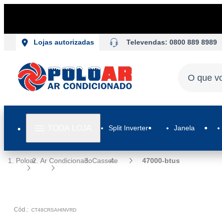
Televendas: 0800 889 8989
Lojas autorizadas
TODA LOJA
Split Inverter
Janela
Poloar
Ar Condicionado
Cassete
47000-btus
Cód.:
CT48CRSAHINVRD