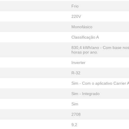
Frio
220V
Monofásico
Classificação A
830,4 kWh/ano - Com base nos 
horas por ano.
Inverter
R-32
Sim - Com o aplicativo Carrier A
Sim - Integrado
Sim
2708
9,2