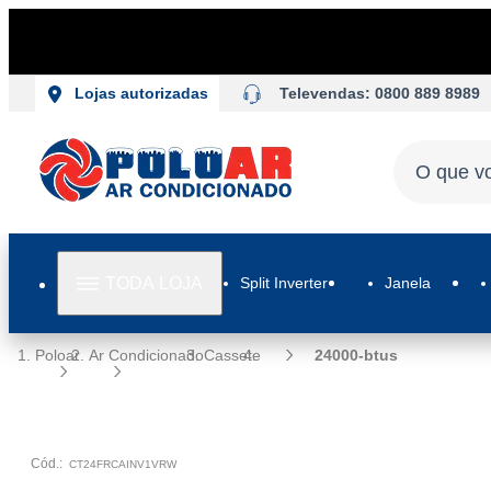
Televendas: 0800 889 8989
Lojas autorizadas
TODA LOJA
Split Inverter
Janela
Poloar
Ar Condicionado
Cassete
24000-btus
Cód.:
CT24FRCAINV1VRW