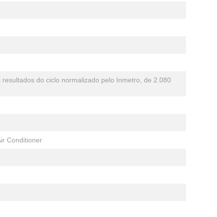
resultados do ciclo normalizado pelo Inmetro, de 2.080
ir Conditioner