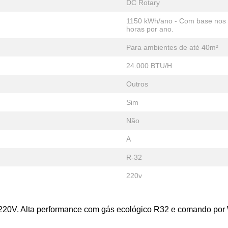
DC Rotary
1150 kWh/ano - Com base nos r
horas por ano.
Para ambientes de até 40m²
24.000 BTU/H
Outros
Sim
Não
A
R-32
220v
o 220V. Alta performance com gás ecológico R32 e comando por 