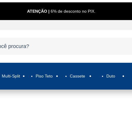
ATENÇÃO |
6% de desconto no PIX.
Multi-Split
Piso Teto
Cassete
Duto