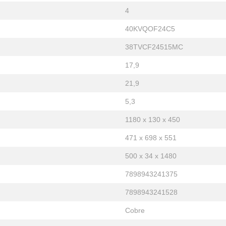
4
40KVQOF24C5
38TVCF24515MC
17,9
21,9
5,3
1180 x 130 x 450
471 x 698 x 551
500 x 34 x 1480
7898943241375
7898943241528
Cobre