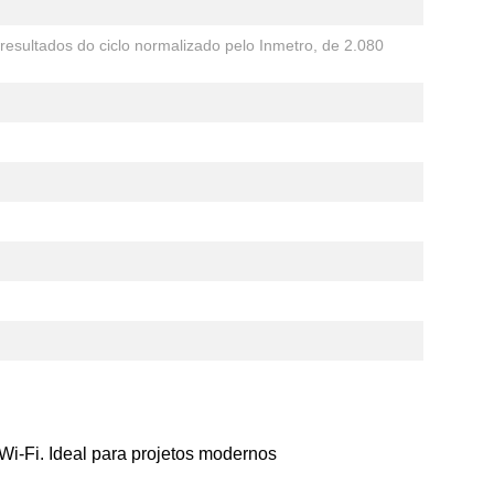
esultados do ciclo normalizado pelo Inmetro, de 2.080
X
Ar Condicionado Cassete 1 Via Carrier Inverte
24.000 BTU/h Frio 220v R-32 - Wi-Fi
De:
R$ 10.784,76
Por:
R$ 9.167,05
ou 10x de
R$ 916,70
s/juros
R$ 8.617,03
À vista
(Desconto 6% no PIX)
COMPRAR
Wi-Fi. Ideal para projetos modernos