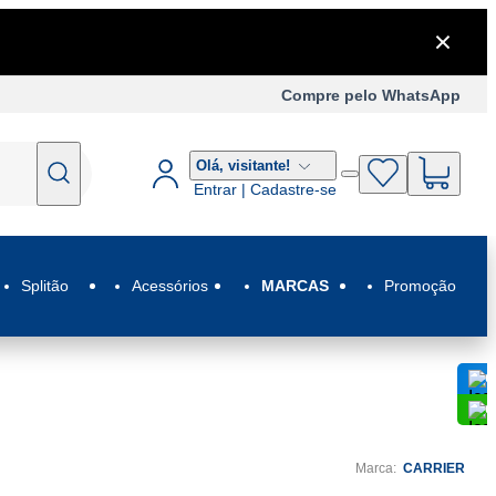
Compre pelo WhatsApp
Olá,
visitante!
Entrar | Cadastre-se
Splitão
Acessórios
MARCAS
Promoção
C
C
Marca:
CARRIER