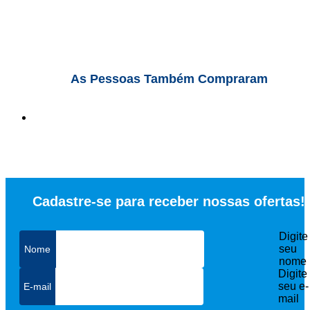
As Pessoas Também Compraram
Cadastre-se para receber nossas ofertas!
Digite
seu
nome
Digite
seu e-
mail