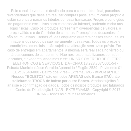
Este canal de vendas é destinado para o consumidor final, parceiros
revendedores que desejam realizar compras possuem um canal proprio e
estão sujeitos a pagar os tributos por essa transação. Preços e condições
de pagamento exclusivos para compras via internet, podendo variar nas
lojas físicas. Caso os produtos apresentem divergências de valores, o
preço válido é o do Carrinho de compras. Promoções e descontos não
são acumulativos. Ofertas válidas enquanto durarem nossos estoques. As
imagens dos produtos são meramente ilustrativas. Todos os preços e
condições comerciais estão sujeitos a alteração sem aviso prévio. Em
caso de entregas em apartamentos, a mesma será realizada no térreo ou
áreas comuns do condomínio. Não nos responsabilizamos por subir
escadas, elevadores, andaimes e etc. UNIAR COMERCIO DE ELETRO-
ELETRONICOS E SERVIÇOS LTDA - CNPJ: 18.928.807/0001-54 -
Estrada Municipal Jose Geraldo Aparecido / Fisgão 2539 - Pavimento 01 -
CEP: 37640-000 - Bairro dos Pires - Extrema / MG -
IMPORTANTE:
Nossos “BOLETOS” são emitidos APENAS pelo Banco ITAÚ, não
solicitamos TROCA de boleto por outro Banco.
Vendas sujeitas à
análise e confirmação de dados. Todos os nossos produtos são faturados
do Centro de Distribuição UNIAR - EXTREMA/MG - Copyright © 2017
UNIAR - Todos os direitos reservados.