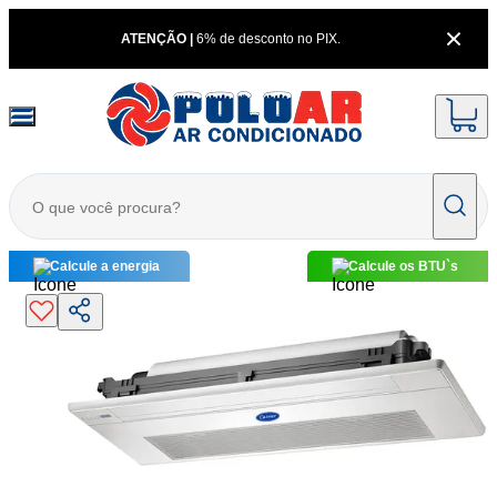
ATENÇÃO |
6% de desconto no PIX.
Calcule a energia
Calcule os BTU`s