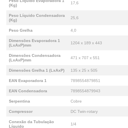
Peso Líquido Evaporadora 1
17,6
(Kg)
Peso Líquido Condensadora
25,6
(Kg)
Peso Grelha
4,0
Dimensões Evaporadora 1
1204 x 189 x 443
(LxAxP)mm
Dimensões Condensadora
471 x 707 x 551
(LxAxP)mm
Dimensões Grelha 1 (LxAxP)
135 x 25 x 505
EAN Evaporadora 1
7898554879851
EAN Condensadora
7898554879943
Serpentina
Cobre
Compressor
DC Twin-rotary
Conexão da Tubulação
1/4
Líquido