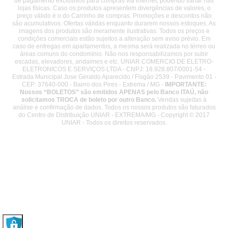
de pagamento exclusivos para compras via internet, podendo variar nas
lojas físicas. Caso os produtos apresentem divergências de valores, o
preço válido é o do Carrinho de compras. Promoções e descontos não
são acumulativos. Ofertas válidas enquanto durarem nossos estoques. As
imagens dos produtos são meramente ilustrativas. Todos os preços e
condições comerciais estão sujeitos a alteração sem aviso prévio. Em
caso de entregas em apartamentos, a mesma será realizada no térreo ou
áreas comuns do condomínio. Não nos responsabilizamos por subir
escadas, elevadores, andaimes e etc. UNIAR COMERCIO DE ELETRO-
ELETRONICOS E SERVIÇOS LTDA - CNPJ: 18.928.807/0001-54 -
Estrada Municipal Jose Geraldo Aparecido / Fisgão 2539 - Pavimento 01 -
CEP: 37640-000 - Bairro dos Pires - Extrema / MG -
IMPORTANTE:
Nossos “BOLETOS” são emitidos APENAS pelo Banco ITAÚ, não
solicitamos TROCA de boleto por outro Banco.
Vendas sujeitas à
análise e confirmação de dados. Todos os nossos produtos são faturados
do Centro de Distribuição UNIAR - EXTREMA/MG - Copyright © 2017
UNIAR - Todos os direitos reservados.