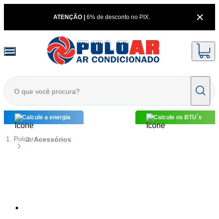
/acessorios?category-1=acessorios&fuzzy=0&operator=and&
ATENÇÃO |
6% de desconto no PIX.
Calcule a energia
Calcule os BTU`s
Poloar
Acessórios